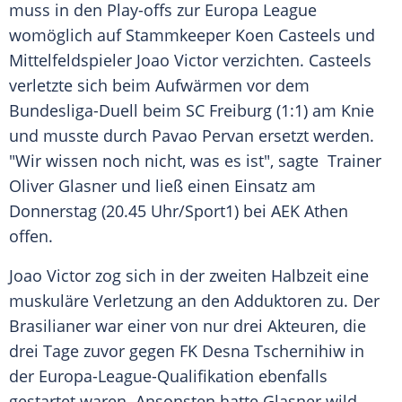
muss in den Play-offs zur
Europa League
womöglich auf Stammkeeper
Koen Casteels
und
Mittelfeldspieler
Joao Victor
verzichten.
Casteels
verletzte sich beim Aufwärmen vor dem
Bundesliga-Duell beim
SC Freiburg
(1:1) am Knie
und musste durch Pavao Pervan ersetzt werden.
"Wir wissen noch nicht, was es ist", sagte Trainer
Oliver Glasner
und ließ einen Einsatz am
Donnerstag (20.45 Uhr/
Sport1
) bei
AEK Athen
offen.
Joao Victor
zog sich in der zweiten Halbzeit eine
muskuläre Verletzung an den Adduktoren zu. Der
Brasilianer war einer von nur drei Akteuren, die
drei Tage zuvor gegen FK Desna Tschernihiw in
der Europa-League-Qualifikation ebenfalls
gestartet waren. Ansonsten hatte
Glasner
wild