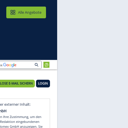
MAIL & CLOUD
Alle Angebote
KOSTENLOSE E-MAIL SICHERN
LOGIN
Video
Empfohlener externer Inhalt: