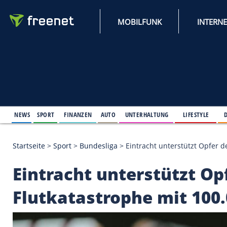
MOBILFUNK
NEWS
SPORT
FINANZEN
AUTO
UNTERHALTUNG
L
Startseite
>
Sport
>
Bundesliga
>
Eintracht unterstü
Eintracht unterstütz