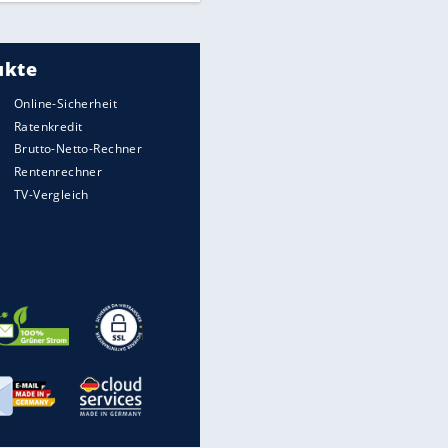
Meistgelesen
"Infanti-No Go":
Pressestimmen zum Verbleib
des FIFA-Chefs
UEFA hält an FIFA-Boykott fest -
CAF hält zu Infantino
Times: Infantino bietet WM-
Finale für Unterstützung
Millionendeal perfekt: