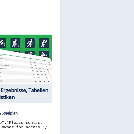
©
SID
Datencenter