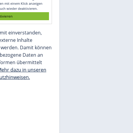
Glomex GmbH
Wir benötigen Ihre Zustimmung, um den
von unserer Redaktion eingebundenen
Inhalt von Glomex GmbH anzuzeigen. Sie
können diesen mit einem Klick anzeigen
lassen und auch wieder deaktivieren.
jetzt aktivieren
Ich bin damit einverstanden,
dass mir externe Inhalte
angezeigt werden. Damit können
personenbezogene Daten an
Drittplattformen übermittelt
werden.
Mehr dazu in unseren
Datenschutzhinweisen.