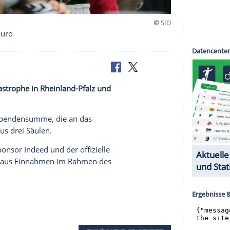
it 100.000 Euro
 der
Flutkatastrophe
in
Rheinland-Pfalz
und