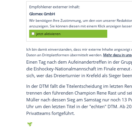
Köln
(SID) - Nach dem Krach um die
Somm
Sport-Geschäftsführer
Jörg Schmadtke
is
gefordert. Die ungeschlagenen Wölfe pe
zweiten Saisonsieg an. Ab 18.00 Uhr ko
empfängt
Borussia Mönchengladbach
, d
vorbeiziehen.
Nach dem schwer erkämpften Sieg beim
Bosnien-Herzegowina tritt die deutsche
Qualifikationsspiel in Estland an. Der Is
Empfohlener externer Inhalt:
Glomex GmbH
Wir benötigen Ihre Zustimmung, um den von un
anzuzeigen. Sie können diesen mit einem Klick a
jetzt aktivieren