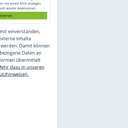
Glomex GmbH
Wir benötigen Ihre Zustimmung, um den
von unserer Redaktion eingebundenen
Inhalt von Glomex GmbH anzuzeigen. Sie
können diesen mit einem Klick anzeigen
lassen und auch wieder deaktivieren.
jetzt aktivieren
Ich bin damit einverstanden,
dass mir externe Inhalte
angezeigt werden. Damit können
personenbezogene Daten an
Drittplattformen übermittelt
werden.
Mehr dazu in unseren
Datenschutzhinweisen.