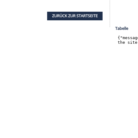
halte angezeigt werden. Damit können personenbezogene
r dazu in unseren Datenschutzhinweisen.
n der Gruppenphase des Deutschland Cups trifft
ale erneut auf Lettland. Ab 14.30 Uhr entscheidet
 Sieger beendet.
m letzten Rennen. Beim Saisonfinale in Hockenheim
ast und seinen Schweizer Herausforderer Nico
r noch 13 Punkte. Am Sonntag geht es um 13.30
 DTM. Ab 2021 wird die Serie als GT3-Plattform für
ZURÜCK ZUR STARTS