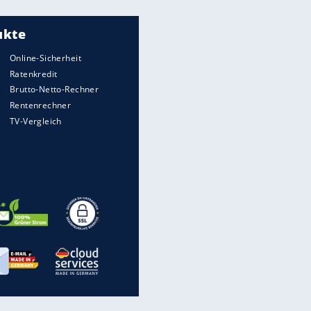
Meistgelesen
Matthäus über Infantino:
"Nicht mehr mein Fußball"
Times: Infantino bietet WM-
Finale für Unterstützung
"Infanti-No Go":
Pressestimmen zum Verbleib
des FIFA-Chefs
Medien: Infantino ruft FIFA-