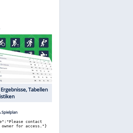
©
SID
Datencenter