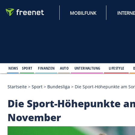
MOBILFUNK
NEWS
SPORT
FINANZEN
AUTO
UNTERHALTUNG
L
Startseite
>
Sport
>
Bundesliga
>
Die Sport-Höhepu
Die Sport-Höhepunkt