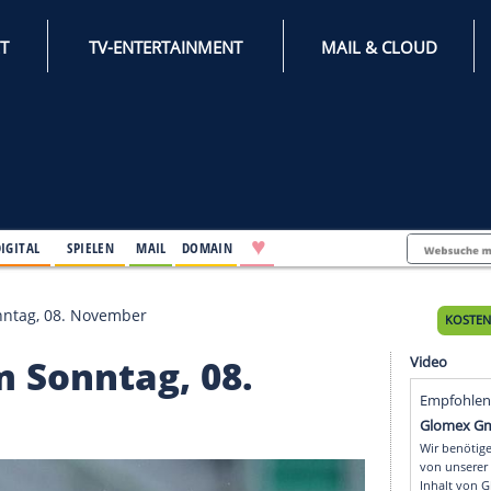
INTERNET
TV-ENTERTAINMENT
♥
IFESTYLE
DIGITAL
SPIELEN
MAIL
DOMAIN
nkte am Sonntag, 08. November
e am Sonntag, 08.