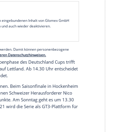
ertransfers
zwischen Trainer
Oliver Glasner
und
t der
VfL Wolfsburg
in der
Fußball-Bundesliga
ilen gegen
1899 Hoffenheim
ab 15.30 Uhr ihren
mmt es zum Verfolgerduell.
Bayer Leverkusen
ie Gäste können mit einem Sieg an der Werkself
 Debüt von Bundestrainer
Alfred Gislason
gegen
 Handball-Nationalmannschaft zum zweiten EM-
länder will ab 15.15 Uhr eine Steigerung sehen.
serer Redaktion eingebundenen Inhalt von Glomex GmbH
nzeigen lassen und auch wieder deaktivieren.