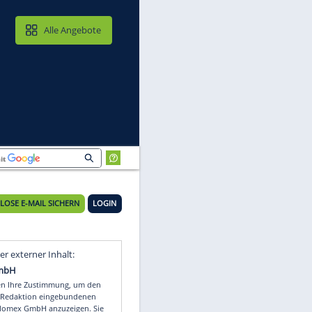
MAIL & CLOUD
Alle Angebote
KOSTENLOSE E-MAIL SICHERN
LOGIN
Video
Empfohlener externer Inhalt: