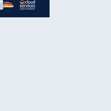
inanzen & Produkte
iscounter-Angebote
Online-Sicherheit
reenet Cloud
Ratenkredit
reenet Mail
Brutto-Netto-Rechner
reenet Webhosting
Rentenrechner
fz-Versicherung
TV-Vergleich