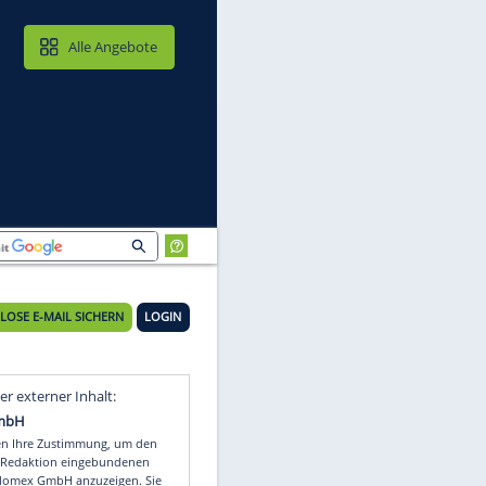
MAIL & CLOUD
Alle Angebote
KOSTENLOSE E-MAIL SICHERN
LOGIN
Video
Empfohlener externer Inhalt: