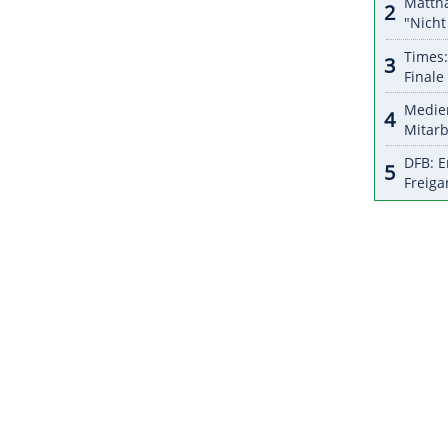
halte angezeigt werden. Damit können personenbezogene
r dazu in unseren Datenschutzhinweisen.
hatte, war zuletzt von den
New Orleans Pelicans
zu
 OKC hatte ihn aber sogleich entlassen.
 trotz des losen Interesse andere NBA-Teams für
n Engagement in
Monaco
entschieden haben.
ZURÜCK ZUR STARTS