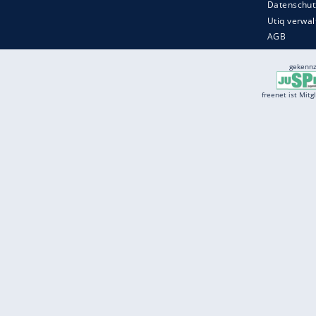
Services
Börse
Jobbörse
Spritpreis aktuell
Wetter
Ferientermine
Partnersuche
Online Angebote