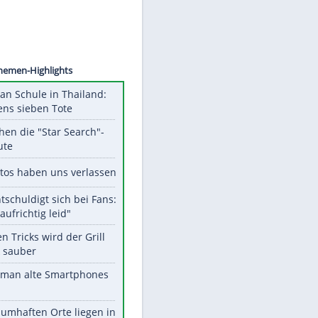
©
SID
Unsere Themen-Highlights
Schüsse an Schule in Thailand:
mindestens sieben Tote
Das machen die "Star Search"-
Stars heute