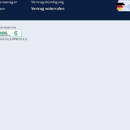
Entertainment
F
Cartoons
Spiele
D
Einbürgerungstest
Videos
f
Führerscheintest
Wissens-Quiz
f
Promi-Quiz
Witze
f
K
freenet