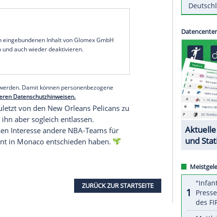
. Der Center kehrt in der
EM-Qualifikation
ins
mals seit dem verlorenen Spiel um
Olympia-
eder zum Aufgebot.
Theis, dessen Wechsel zu EuroLeague-Team
AS
 Begegnung am 23.
Februar
2025 in Bamberg gegen
) nach. Für das weitere Spiel der entscheiden
19.00 Uhr) in
Podgorica
gegen
Montenegro
ist
ben Theis wurde auch Christian Sengfelder (JDA
serer Redaktion eingebundenen Inhalt von Glomex GmbH
nzeigen lassen und auch wieder deaktivieren.