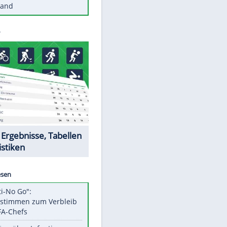
Diese Autos haben uns verlassen
Reese entschuldigt sich bei Fans:
"Tut mir aufrichtig leid"
Mit diesen Tricks wird der Grill
ruckzuck sauber
So nutzt man alte Smartphones
sinnvoll
Diese traumhaften Orte liegen in
Deutschland
Datencenter