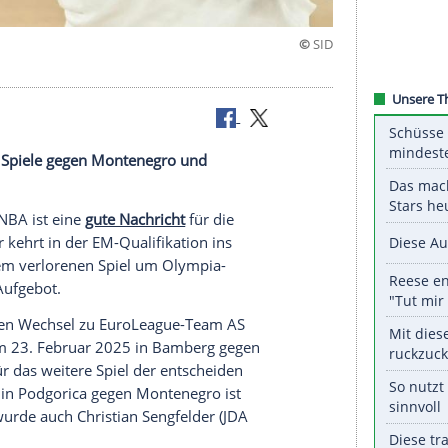
t
ter für die Spiele gegen Montenegro und
eis
aus der
NBA
ist eine
gute Nachricht
für die