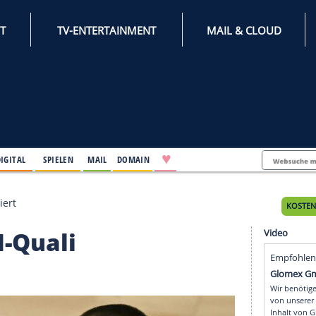
INTERNET
TV-ENTERTAINMENT
♥
IFESTYLE
DIGITAL
SPIELEN
MAIL
DOMAIN
 nachnominiert
ür EM-Quali