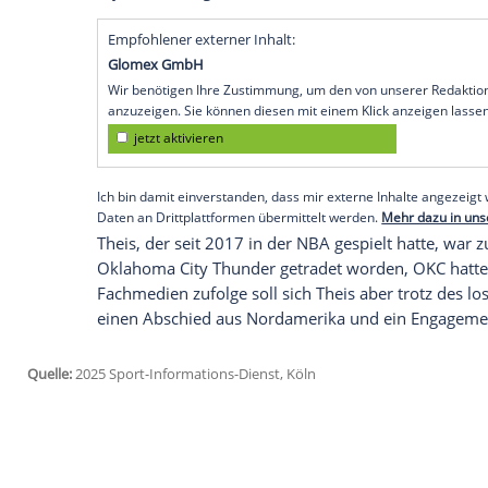
deutsche
Basketball-Nationalmannschaft
DBB-Team zurück und gehört damit erst
Bronze
gegen
Serbien
im August 2024 wi
Bundestrainer Alex Mumbru nominierte 
Monaco
noch nicht offiziell ist, für die
Bulgarien
(17.30 Uhr/beides MagentaSport
EM-Qualifikationsphase am 20.
Februar
(
Theis indessen nicht berufen worden. Ne
Dijon) nachträglich nominiert.
Empfohlener externer Inhalt:
Glomex GmbH
Wir benötigen Ihre Zustimmung, um den von un
anzuzeigen. Sie können diesen mit einem Klick a
jetzt aktivieren