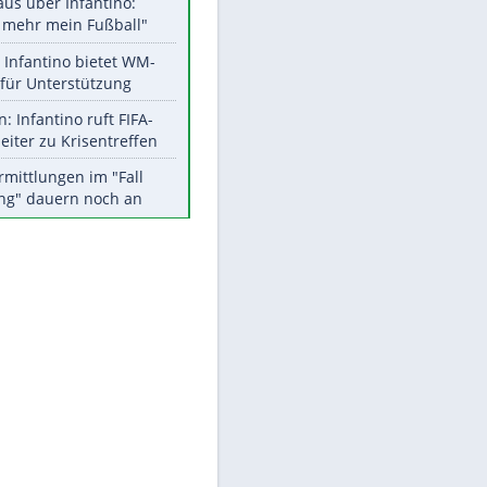
Aktuelle Ergebnisse, Tabellen
und Statistiken
Meistgelesen
"Infanti-No Go":
EITE
Pressestimmen zum Verbleib
des FIFA-Chefs
Matthäus über Infantino:
"Nicht mehr mein Fußball"
Times: Infantino bietet WM-