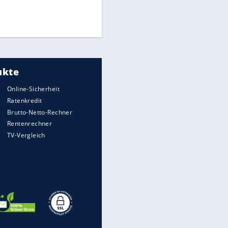
Finale für Unterstützung
Medien: Infantino ruft FIFA-
Mitarbeiter zu Krisentreffen
DFB: Ermittlungen im "Fall
Freigang" dauern noch an