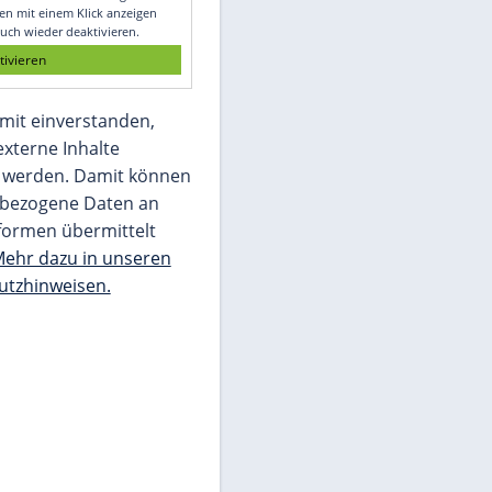
Glomex GmbH
Wir benötigen Ihre Zustimmung, um den
von unserer Redaktion eingebundenen
Inhalt von Glomex GmbH anzuzeigen. Sie
können diesen mit einem Klick anzeigen
lassen und auch wieder deaktivieren.
jetzt aktivieren
Ich bin damit einverstanden,
dass mir externe Inhalte
angezeigt werden. Damit können
personenbezogene Daten an
Drittplattformen übermittelt
werden.
Mehr dazu in unseren
Datenschutzhinweisen.