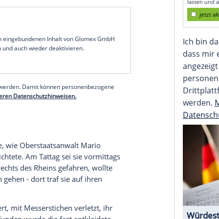
glichkeiten und alten DNA-Spuren brachte den
d an der damals 24 Jahre alten US-
blenz sitzt ein Tatverdächtiger in
eutsche wurde in einem Seniorenheim im Raum
 er.
en tatsächlich überführt werden, war es am Ende
te der Jeans des Opfers, die ihn verriet - genauer
Hose. Viele Jahre konnten diese Spur und andere
serer Redaktion eingebundenen Inhalt von Glomex GmbH
nzeigen lassen und auch wieder deaktivieren.