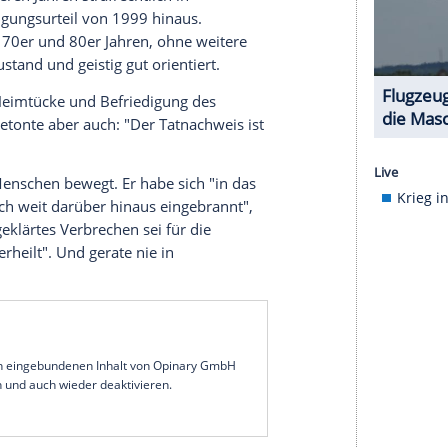
s
icherten molekulargenetischen Tatortspur führte
bekannten Spurenverursachers", sagte Simone
Case beim Polizeipräsidium Koblenz.
ommen wurden, darunter die des heute
ss im Zuge einer Neubewertung des Falls andere
ren Stadien der Ermittlungen. "Auf dieser
Personen eine freiwillige DNA Vergleichsprobe
aus sexuellen Motiven. Die 24 Jahre alte US-
 im unteren Körperbereich nicht mehr bekleidet
ler. "Der Slip fehlte." Es werde davon
tgenommen habe.