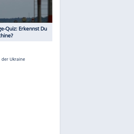
Teste Dein Allgemeinwissen!
Euro-Quiz: Aus welchem Land
kommt die Münze?