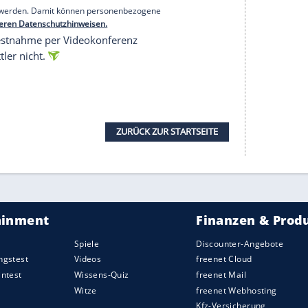
echtem Zustand"
on in früheren Jahren strafrechtlich in
s Vergewaltigungsurteil von 1999 hinaus.
en 1960er, 70er und 80er Jahren, ohne weitere
gerechten Zustand und geistig gut orientiert.
rdmerkmale Heimtücke und Befriedigung des
 sagte. Er betonte aber auch: "Der Tatnachweis ist
s heute viele Menschen bewegt. Er habe sich "in das
ion und auch weit darüber hinaus eingebrannt",
olches ungeklärtes Verbrechen sei für die
ie nicht verheilt". Und gerate nie in