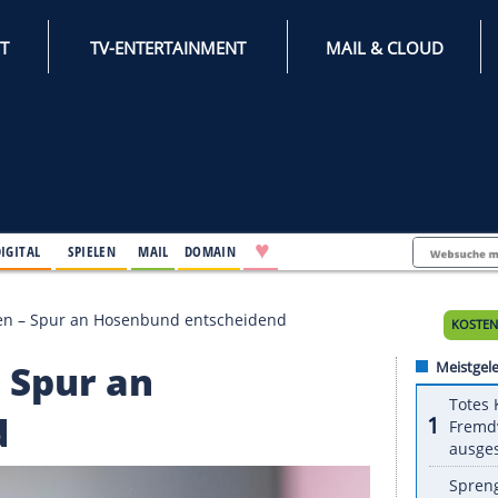
INTERNET
TV-ENTERTAINMENT
♥
IFESTYLE
DIGITAL
SPIELEN
MAIL
DOMAIN
fast 32 Jahren – Spur an Hosenbund entscheidend
ren – Spur an