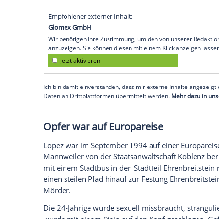
Eine Mischung aus neuen technischen Mö
Durchbruch: Fast 32 Jahre nach dem Mor
amerikanischen Touristin Amy Lopez in Ko
Untersuchungshaft. Der 81 Jahre alte D
Koblenz festgenommen, bislang schweigt
Sollte er im weiteren Ermittlungsverfahr
vor allem eine DNA-Spur von der Innensei
vom Hosenbund der auf links gedrehten 
keiner Person zugeordnet werden.
Empfohlener externer Inhalt:
Glomex GmbH
Wir benötigen Ihre Zustimmung, um den von un
anzuzeigen. Sie können diesen mit einem Klick a
jetzt aktivieren