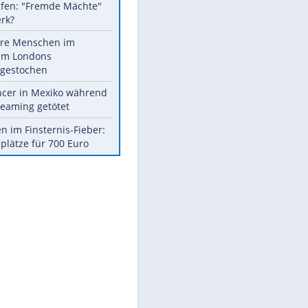
Fremdverschulden
ausgeschlossen
Sprengstoff-Drohne am
Flughafen: "Fremde Mächte"
am Werk?
Mehrere Menschen im
Zentrum Londons
niedergestochen
Influencer in Mexiko während
Livestreaming getötet
Spanien im Finsternis-Fieber:
Balkonplätze für 700 Euro