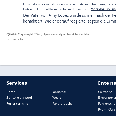
Tatverdächtiger in "altersger
Laut Staatsanwaltschaft war der Mann sch
Erscheinung getreten, noch weit über da
Mannweiler sprach etwa von Taten aus d
Details zu nennen. Er sei in einem alters
Die Ermittler sehen bei der Tat die Mo
Geschlechtstriebs erfüllt, wie Mannweiler
noch nicht abschließend geführt."
Klar ist, der Fall Lopez ist einer, der bi
Gedächtnis der Menschen hier in der Reg
sagte Oberstaatsanwalt Mannweiler. Ein s
Ermittler "immer wie eine offene Wunde, d
Vergessenheit.