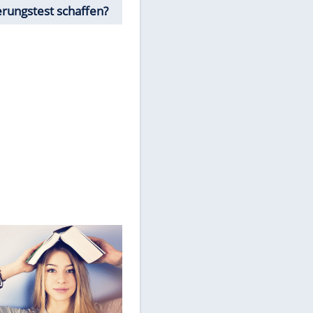
personenbezogene Daten an
Drittplattformen übermittelt
werden.
Mehr dazu in unseren
Datenschutzhinweisen.
Würdest Du den
Einbürgerungstest schaffen?