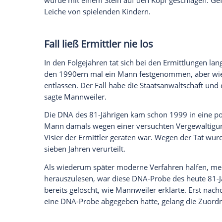
Ich bin damit einverstanden, dass mir externe In
Daten an Drittplattformen übermittelt werden.
Meh
Opfer war auf Europareise
Lopez war im September 1994 auf einer 
Mannweiler von der Staatsanwaltschaft Ko
mit einem Stadtbus in den Stadtteil Ehren
einen steilen Pfad hinauf zur Festung Ehre
Mörder.
Die 24-Jährige wurde sexuell missbraucht,
wurde mit einem Stein auf den Kopf gesc
Leiche von spielenden Kindern.