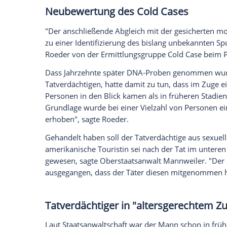
Fall ließ Ermittler nie los
In den Folgejahren tat sich bei den Ermit
den 1990ern mal ein Mann festgenommen
entlassen. Der Fall habe die Staatsanwalt
sagte Mannweiler.
Die DNA des 81-Jährigen kam schon 1999
Mann damals wegen einer versuchten Verg
Visier der Ermittler geraten war. Wegen 
sieben Jahren verurteilt.
Als wiederum später moderne Verfahren 
herauszulesen, war diese DNA-Probe des 
bereits gelöscht, wie Mannweiler erklärt
eine DNA-Probe abgegeben hatte, gelang