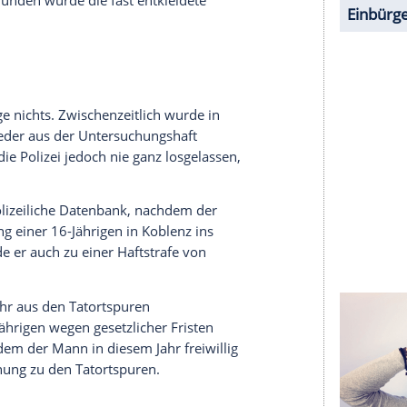
halte angezeigt werden. Damit können personenbezogene
r dazu in unseren Datenschutzhinweisen.
Europareise, wie Oberstaatsanwalt Mario
blenz berichtete. Am Tattag sei sie vormittags
breitstein rechts des Rheins gefahren, wollte
nbreitstein gehen - dort traf sie auf ihren
 stranguliert, mit Messerstichen verletzt, ihr
hlagen. Gefunden wurde die fast entkleidete