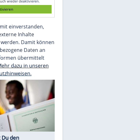
Die Bilder des Tages
Video
Empfohlener externer Inhalt:
Glomex GmbH
Wir benötigen Ihre Zustimmung, um den
von unserer Redaktion eingebundenen
Inhalt von Glomex GmbH anzuzeigen. Sie
können diesen mit einem Klick anzeigen
lassen und auch wieder deaktivieren.
jetzt aktivieren
Ich bin damit einverstanden,
dass mir externe Inhalte
angezeigt werden. Damit können