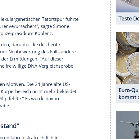
tlungen lange nichts. Zwischenzeitlich wurde in
, aber wieder aus der Untersuchungshaft
schaft und die Polizei jedoch nie ganz losgelassen,
 in eine polizeiliche Datenbank, nachdem der
ewaltigung einer 16-Jährigen in Koblenz ins
der Tat wurde er auch zu einer Haftstrafe von
halfen, mehr aus den Tatortspuren
heute 81-Jährigen wegen gesetzlicher Fristen
e. Erst nachdem der Mann in diesem Jahr freiwillig
 die Zuordnung zu den Tatortspuren.