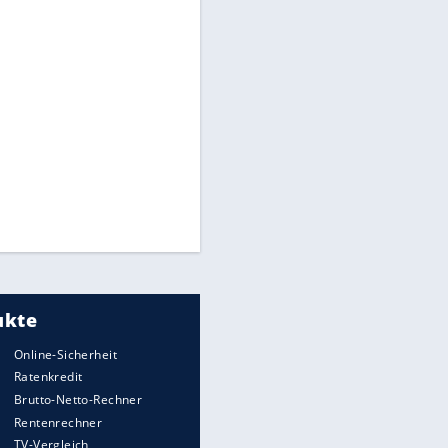
Flugzeuge-Quiz: Erkennst Du
die Maschine?
Live
Krieg in der Ukraine