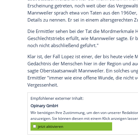
Neubewertung des Cold Case
"Der anschließende Abgleich mit der ges
zu einer Identifizierung des bislang un
Roeder von der Ermittlungsgruppe Cold 
Dass Jahrzehnte später DNA-Proben gen
Tatverdächtigen, hatte damit zu tun, da
Personen in den Blick kamen als in frühe
Grundlage wurde bei einer Vielzahl von 
erhoben", sagte Roeder.
Gehandelt haben soll der Tatverdächtige 
amerikanische Touristin sei nach der Tat
gewesen, sagte Oberstaatsanwalt Mannwei
ausgegangen, dass der Täter diesen mi