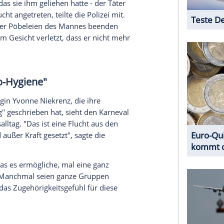
usätzliche Beamte ein. Das Ordnungsamt schickte
cherheitskräfte von externen Dienstleistern in den
e der Kölner Oberbürgermeister Torsten
 das hier organisiert wird, und das müssen wir
anz viele Menschen kämen in der Stadt zusammen
hon mal toll. Aber zum Feiern gehören auch Regeln",
der Stadt eine Debatte um das Wort
se dürften Feierlichkeiten nämlich nicht
nevals ist dann der Rosenmontag.
: Mit zunehmender Alkoholisierung seien die
spots gefordert gewesen, um Streitigkeiten zu
f Menschen unter anderem zum Durchsetzen von
 worden. Nach angezeigten sexuellen
iebstählen wurden Ermittlungen eingeleitet.