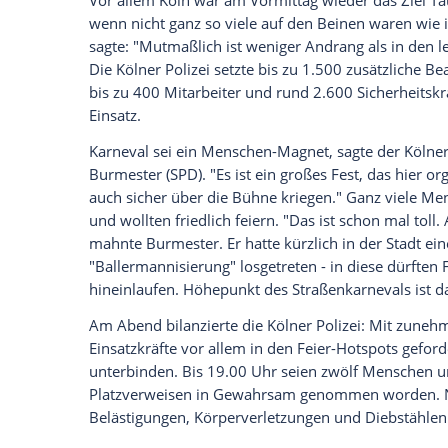
Ich bin damit einverstanden, dass mir externe In
Daten an Drittplattformen übermittelt werden.
Meh
Schlips-Abschneiden ist aus
In Düsseldorf stürmten die "Möhnen" - ein
Bonn griffen die Waschweiber an. In Main
Schillerplatz - Mönche, Prinzessinnen, F
Schirmen. Die eine oder andere Närrin wa
Schlips-Abschneidens zunehmend an Boden
selbst.
Vor allem Köln war am Vormittag wieder 
wenn nicht ganz so viele auf den Beinen 
sagte: "Mutmaßlich ist weniger Andrang a