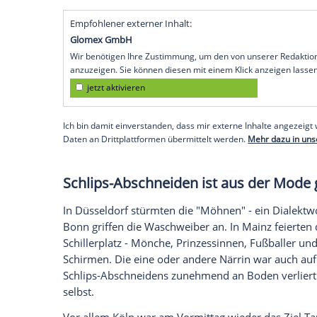
Königskrönchen und Regencape ja, Sonne
Weiberfastnacht hat den Narren aufgrund
immer wieder einsetzendem Regen tanzt
des Rheins in Richtung Höhepunkt des nä
Auf die Frage nach einem Durchhalte-Reze
der Deutschen Presse-Agentur: "Einfach 
Regen." Der Düsseldorfer Oberbürgermeis
politische Verantwortung für das Wetter a
das tut der Stimmung keinen Abbruch."
Empfohlener externer Inhalt:
Glomex GmbH
Wir benötigen Ihre Zustimmung, um den von un
anzuzeigen. Sie können diesen mit einem Klick a
jetzt aktivieren