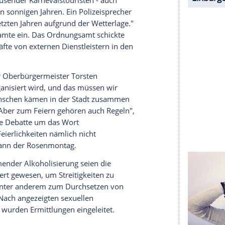
halte angezeigt werden. Damit können personenbezogene
r dazu in unseren Datenschutzhinweisen.
 der Mode gekommen
 Dialektwort für ältere Frauen - das Rathaus. In
z feierten die Narren mit viel Musik auf dem
ußballer und Bienen schunkelten dabei teils unter
r auch auf Krawattenjagd, wobei die Sitte des
 verliert - so wie ja auch das Schlips-Tragen
das Ziel Tausender Karnevalstouristen - auch
waren wie in sonnigen Jahren. Ein Polizeisprecher
ls in den letzten Jahren aufgrund der Wetterlage."