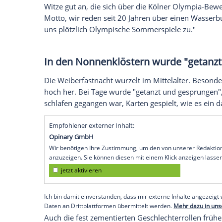
aufeinander abgestimmt verkleidet, "und 
Gruppe".
Karneval kann die derzeitige
Der Psychotherapeut Wolfgang Oelsner, 
Menschen Karneval brauchen", bezeichnet
"Man darf anders angesprochen werden, 
wenig leichter", so Oelsner.
Nach Überzeugung des Psychologen Steph
die derzeitige "Wagenburgmentalität" in 
Menschen aus verschiedenen Lagern zum
ungeheure verbindende Kraft in Zeiten, wo
Grünewald.
Gestützt wird diese These, wenn man Ente