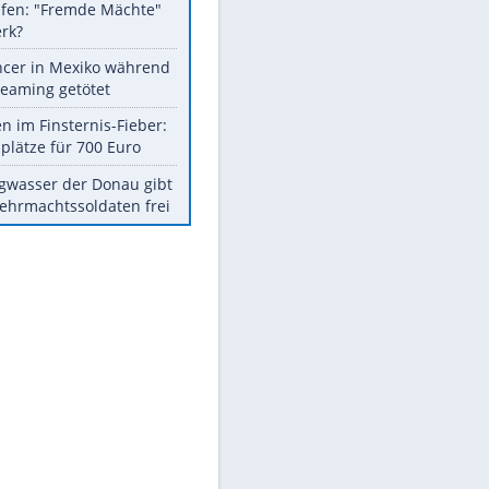
Fremdverschulden
ausgeschlossen
Sprengstoff-Drohne am
Flughafen: "Fremde Mächte"
am Werk?
Influencer in Mexiko während
Livestreaming getötet
Spanien im Finsternis-Fieber:
Balkonplätze für 700 Euro
Niedrigwasser der Donau gibt
tote Wehrmachtssoldaten frei