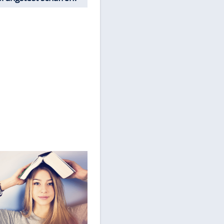
Drittplattformen übermittelt
werden.
Mehr dazu in unseren
Datenschutzhinweisen.
Würdest Du den
Einbürgerungstest schaffen?