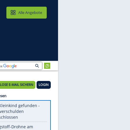
MAIL & CLOUD
Alle Angebote
KOSTENLOSE E-MAIL SICHERN
LOGIN
im
Meistgelesen
Totes Kleinkind gefunden -