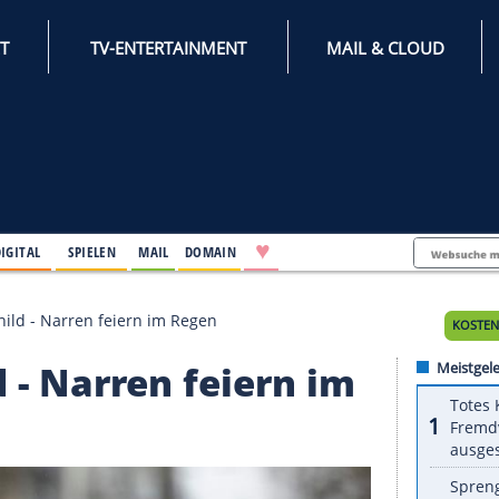
INTERNET
TV-ENTERTAINMENT
♥
IFESTYLE
DIGITAL
SPIELEN
MAIL
DOMAIN
ls Krisenschild - Narren feiern im Regen
child - Narren feiern 