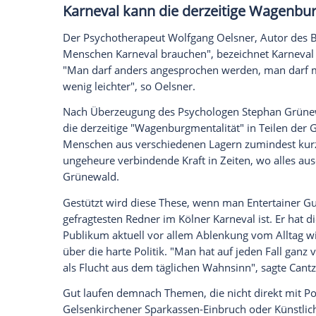
Ein Mann soll einer Frau das Handy gerau
habe die Frau mit einer Machete bedroht u
Zudem habe ein Randalierer einem Zivil
wollte, einen Kopfstoß versetzt - und ihn
dienstfähig war.
Soziologin sieht Vorteile für d
Was ist nun der Sinn des Ganzen? Die Kul
Doktorarbeit über "Rauschhafte Vergemei
als willkommene Abwechslung im stressige
Regeln ins Nonkonforme, die Regeln des Al
Wissenschaftlerin im WDR.
Eine entscheidende Rolle dabei spiele da
andere Person zu sein. "Das ist ganz, g