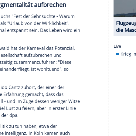
bt haben, das sie ihm geliehen hatte - der Täter
nd die Flucht angetreten, teilte die Polizei mit.
polizisten, der Pöbeleien des Mannes beenden
 so schwer im Gesicht verletzt, dass er nicht mehr
ie "Psycho-Hygiene"
tur-Soziologin Yvonne Niekrenz, die ihre
nschaftung" geschrieben hat, sieht den Karneval
n Arbeitsalltag. "Das ist eine Flucht aus den
ltags sind außer Kraft gesetzt", sagte die
s Kostüm, das es ermögliche, mal eine ganz
anz wichtig." Manchmal seien ganze Gruppen