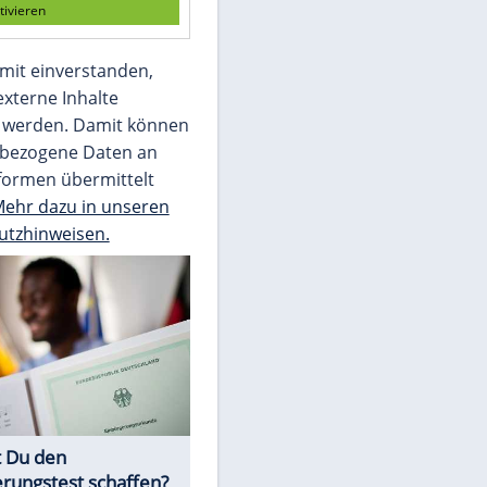
Die Bilder des Tages
Video
Empfohlener externer Inhalt:
Glomex GmbH
Wir benötigen Ihre Zustimmung, um den
von unserer Redaktion eingebundenen
Inhalt von Glomex GmbH anzuzeigen. Sie
können diesen mit einem Klick anzeigen
lassen und auch wieder deaktivieren.
jetzt aktivieren
Ich bin damit einverstanden,
dass mir externe Inhalte
angezeigt werden. Damit können
personenbezogene Daten an