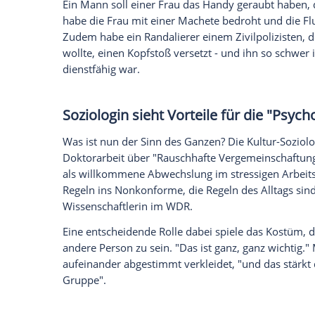
Die Kölner Polizei setzte bis zu 1.500 z
bis zu 400 Mitarbeiter und rund 2.600 Si
Einsatz.
Karneval sei ein Menschen-Magnet, sagt
Burmester (SPD). "Es ist ein großes Fest,
auch sicher über die Bühne kriegen." G
und wollten friedlich feiern. "Das ist sc
mahnte Burmester. Er hatte kürzlich in 
"Ballermannisierung" losgetreten - in die
hineinlaufen. Höhepunkt des Straßenkar
Am Abend bilanzierte die Kölner Polizei
Einsatzkräfte vor allem in den Feier-Hot
unterbinden. Bis 19.00 Uhr seien zwöl
Platzverweisen in Gewahrsam genommen
Belästigungen, Körperverletzungen und D