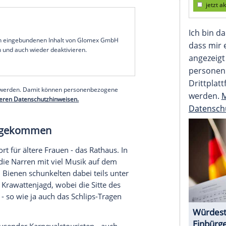
nschein nein: Der Karnevalsauftakt an
 der Wetterlage einiges abverlangt. Doch trotz
en und schunkelten unzählige Menschen entlang
rrischen Treibens.
pt antwortete der Kölner Karnevalsprinz Niklas I.
Sonne im Herzen, dann klappt das auch bei
ter Stephan Keller (CDU) stritt im WDR jede
b - er habe das so nicht bestellt. "Aber ich glaube,
serer Redaktion eingebundenen Inhalt von Glomex GmbH
nzeigen lassen und auch wieder deaktivieren.