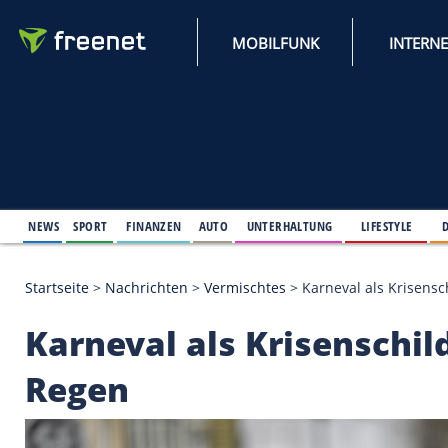
MOBILFUNK
NEWS
SPORT
FINANZEN
AUTO
UNTERHALTUNG
L
Startseite
>
Nachrichten
>
Vermischtes
>
Karneval a
Karneval als Krisens