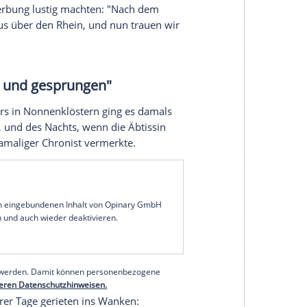
das stärkt das Zugehörigkeitsgefühl für diese
 Wagenburgmentalität aufbrechen
Autor des Buchs "Fest der Sehnsüchte - Warum
 Karneval als "Urlaub von der Wirklichkeit".
man darf mal entspannt sein. Das Leben wird ein
an Grünewald hat der Karneval das Potenzial,
Teilen der Gesellschaft aufzubrechen und
indest kurzzeitig zusammenzuführen: "Diese
 alles auseinanderfliegt, ist wohltuend", so
rtainer Guido Cantz zuhört, der einer der