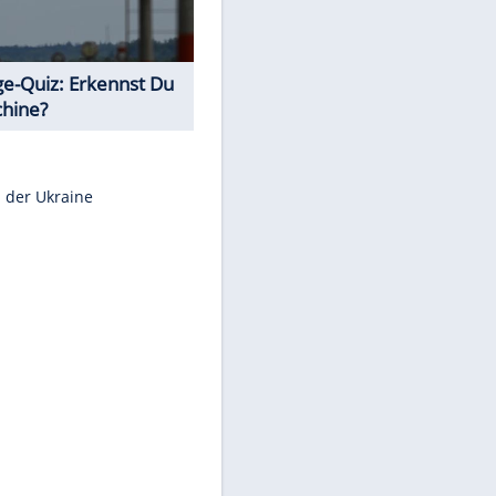
Teste Dein Allgemeinwissen!
Euro-Quiz: Aus welchem Land
kommt die Münze?