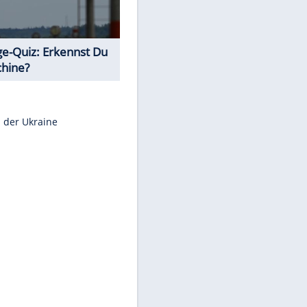
Teste Dein Allgemeinwissen!
Euro-Quiz: Aus welchem Land
kommt die Münze?