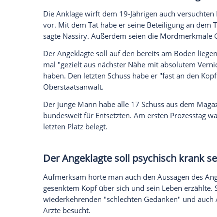
"Er fürchtete um sein Leben"
"In Panik" habe der 19-Jährige aus dem
Dienstwaffe gezogen und dann abgedrückt
verletzte. Rehberger: "Er fürchtete um s
abgegeben. Der Polizist in Ausbildung wu
"Er ist nicht der brutale Killer, sondern 
sagte Rehberger. Es gebe Hinweise auf S
Persönlichkeitsstörung und Angststörun
Dies könne dazu führen, "dass jemand übe
Mensch in diesem Moment nicht tut". Da
zu diesen Schüssen kam, sagte der Vertei
Alle 17 Schuss aus Dienstwaff