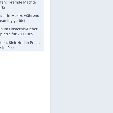
Fremdverschulden
ausgeschlossen
Sprengstoff-Drohne am
Flughafen: "Fremde Mächte"
am Werk?
Influencer in Mexiko während
Livestreaming getötet
Spanien im Finsternis-Fieber:
Balkonplätze für 700 Euro
Obduktion: Kleinkind in Preetz
ertrank im Pool