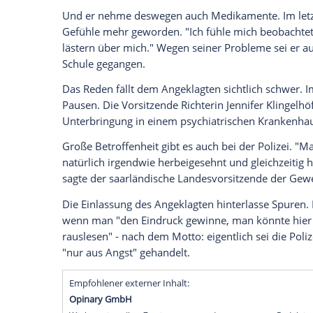
Die Anklage wirft dem 19-Jährigen auc
vor. Mit dem Tat habe er seine Beteiligu
sagte Nassiry. Außerdem seien die Mor
Der Angeklagte soll auf den bereits am
mal "gezielt aus nächster Nähe mit abs
haben. Den letzten Schuss habe er "fast a
Oberstaatsanwalt.
Der junge Mann habe alle 17 Schuss aus 
bundesweit für Entsetzten. Am ersten Pr
letzten Platz belegt.
Der Angeklagte soll psychisch 