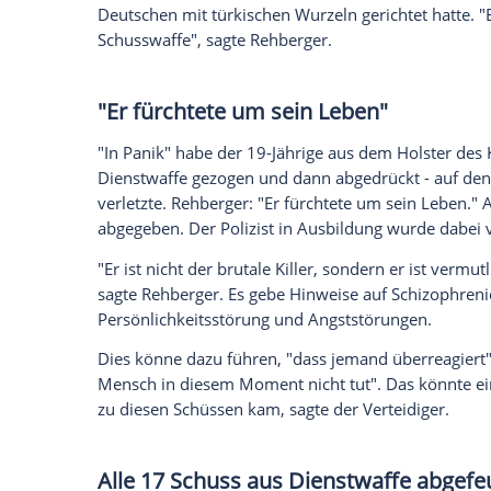
Ich bin damit einverstanden, dass mir externe In
Daten an Drittplattformen übermittelt werden.
Meh
Angeklagter legt ein Geständn
Zum Prozessauftakt gesteht der Angeklagt
Angst um sein eigenes Lebens gehabt, erk
Ja, er habe zuvor eine Tankstelle überfa
geflohen, mehrere Polizisten verfolgten i
ihn ein und packte ihn von hinten. Sein
"Als dann ein zweiter Beamter auf ihn zie
Rehberger. Dieser Beamte war der später 
Deutschen mit türkischen Wurzeln gerichte
Schusswaffe", sagte Rehberger.