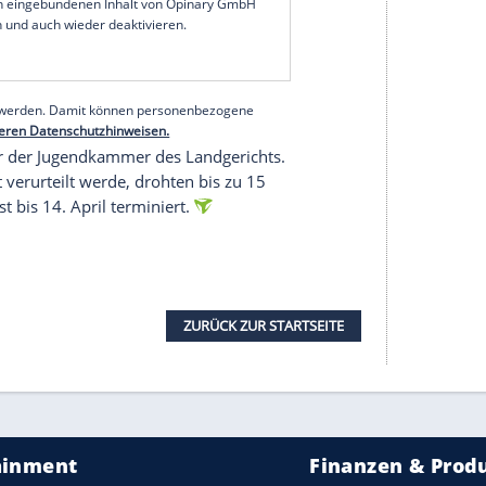
n des Angeklagten zu, der mit leiser Stimme und
erzählte. Seit der Grundschule leide er unter
und auch Angstzuständen. Er habe bereits etliche
e. Im letzten Jahr seien diese Gedanken und
beobachtet. Und ich habe das Gefühl, die Leute
e sei er auch zwischenzeitlich länger nicht zur
ch schwer. Immer wieder macht der Schüler lange
r Klingelhöfer sagte, es könnte auch eine
 Krankenhaus in Betracht kommen.
 Polizei. "Man hat diesen Tag des Prozessbeginns
ichzeitig hat man ihn natürlich auch gefürchtet",
e der Gewerkschaft der Polizei, Andreas Rinnert.