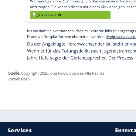
Aufmerksam hörte man auch den Aussage
gesenktem Kopf über sich und sein Leben 
wiederkehrenden "schlechten Gedanken" 
Ärzte besucht.
Und er nehme deswegen auch Medikament
Gefühle mehr geworden. "Ich fühle mich 
lästern über mich." Wegen seiner Problem
Schule gegangen.
Das Reden fällt dem Angeklagten sichtli
Pausen. Die Vorsitzende Richterin Jennife
Unterbringung in einem psychiatrischen
Große Betroffenheit gibt es auch bei der
natürlich irgendwie herbeigesehnt und gle
sagte der saarländische Landesvorsitzend