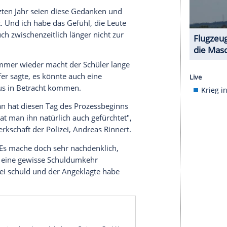
h versuchten Mord und besonders schweren Raub
ng an dem Tankstellenüberfall verdecken wollen,
dmerkmale Grausamkeit und Mordlust gegeben.
 Boden liegenden wehrlosen Polizeibeamten noch
olutem Vernichtungswillen" mehrfach geschossen
n den Kopf" aufgesetzt, sagte der
dem Magazin abgefeuert. Die Tat sorgte
ozesstag war der Zuschauerraum bis auf den
krank sein