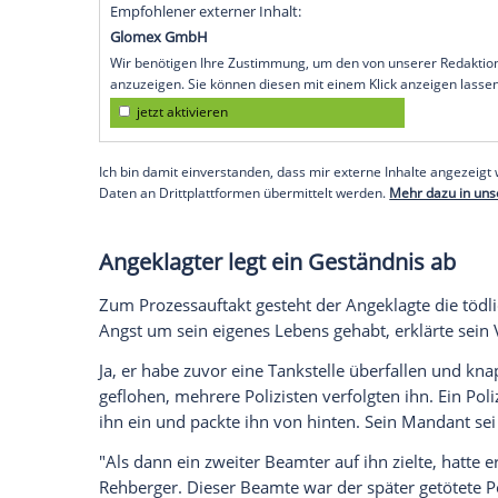
Für die Witwe des getöteten Polizisten ist
Gerichtssaal am Landgericht Saarbrück
im August 2025 bei einem Einsatz im saa
Anklage lautet auf Mord.
Immer wieder kämpft sie mit den Tränen:
beschreibt, wie der 19-Jährige sechs Sch
Polizeioberkommissar - abgab, als dieser
Boden und starb wenig später.
Empfohlener externer Inhalt:
Glomex GmbH
Wir benötigen Ihre Zustimmung, um den von un
anzuzeigen. Sie können diesen mit einem Klick a
jetzt aktivieren