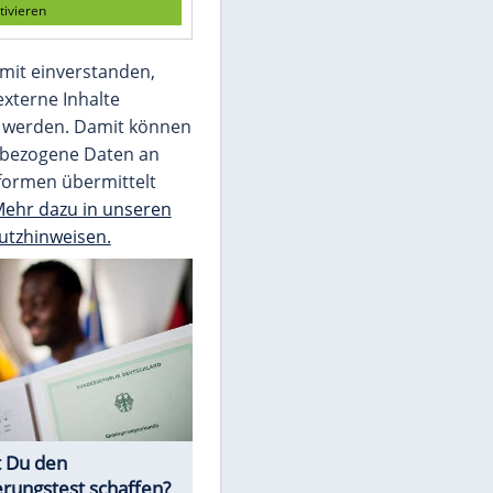
Die Bilder des Tages
Video
Empfohlener externer Inhalt:
Glomex GmbH
Wir benötigen Ihre Zustimmung, um den
von unserer Redaktion eingebundenen
Inhalt von Glomex GmbH anzuzeigen. Sie
können diesen mit einem Klick anzeigen
lassen und auch wieder deaktivieren.
jetzt aktivieren
Ich bin damit einverstanden,
dass mir externe Inhalte
angezeigt werden. Damit können
personenbezogene Daten an