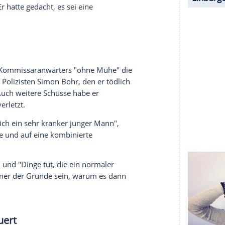
halte angezeigt werden. Damit können personenbezogene
r dazu in unseren Datenschutzhinweisen.
is ab
e die tödlichen Schüsse. Er habe in der Situation
lärte sein Verteidiger Michael Rehberger.
llen und knapp 600 Euro erbeutet. Dann sei er
hn. Ein Polizist - ein Kommissaranwärter - holte
 Mandant sei von einer Festnahme ausgegangen.
lte, hatte er Angst, erschossen zu werden", sagte
getötete Polizist, der einen Taser auf den
t hatte. "Er hatte gedacht, es sei eine