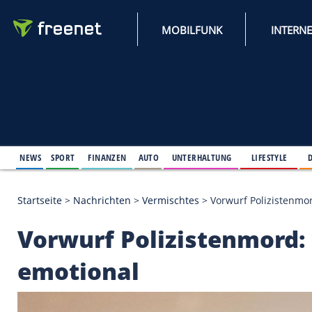
MOBILFUNK
NEWS
SPORT
FINANZEN
AUTO
UNTERHALTUNG
L
Startseite
>
Nachrichten
>
Vermischtes
>
Vorwurf P
Vorwurf Polizistenm