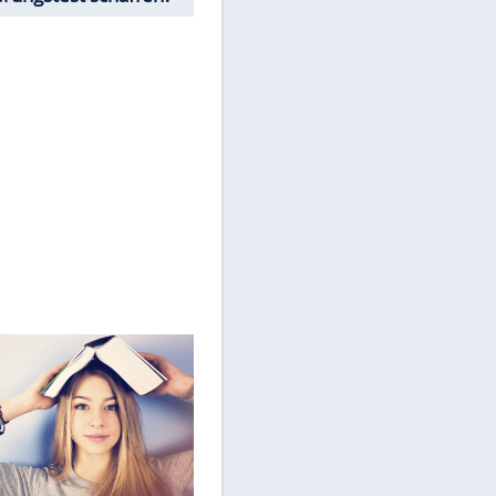
Drittplattformen übermittelt
werden.
Mehr dazu in unseren
Datenschutzhinweisen.
Würdest Du den
Einbürgerungstest schaffen?