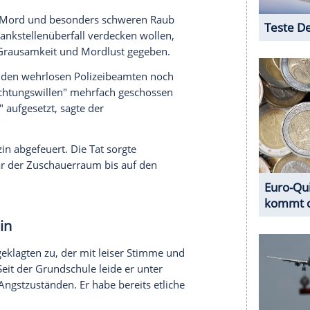
 Holster des Kommissaranwärters "ohne Mühe" die
 - auf den Polizisten Simon Bohr, den er tödlich
ein Leben." Auch weitere Schüsse habe er
rde dabei verletzt.
er ist vermutlich ein sehr kranker junger Mann",
chizophrenie und auf eine kombinierte
gen.
rreagiert" und "Dinge tut, die ein normaler
s könnte einer der Gründe sein, warum es dann
diger.
e abgefeuert