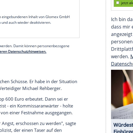
 es ein schwerer Gang. Erstmals sitzt sie im
en dem jungen Mann gegenüber, der ihren Mann
rländischen Völklingen erschossen haben soll. Die
 Vor allem als Oberstaatsanwalt Christian Nassiry
üsse auf ihren Mann - einen 34 Jahre alten
 ihn festnehmen wollte. Der Polizist ging zu
serer Redaktion eingebundenen Inhalt von Glomex GmbH
nzeigen lassen und auch wieder deaktivieren.