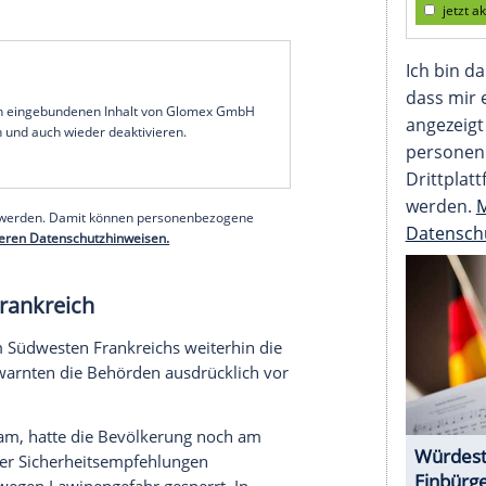
rsportler in zwei Lawinen ums Leben gekommen. In
Tod gerissen. In der Schweiz starben zwei
s der Alpen kam es in der Slowakei zu einem
n.
chen Alpen gehörten zu einer Gruppe von sechs
ehrers abseits der Pisten unterwegs waren und von
er Wintersportort Val d'Isère mit. Die Identität
st nicht bekannt. Die Gruppe habe über die
fügt, sei aber trotz einer Warnung vor erhöhter
serer Redaktion eingebundenen Inhalt von Glomex GmbH
nzeigen lassen und auch wieder deaktivieren.