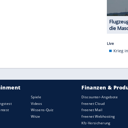
in Bergsteiger von einer Schneelawine
 konnte nach Angaben der Bergrettung noch lebend
r starb aber während des Hubschrauberflugs zum
ZURÜCK ZUR STARTS