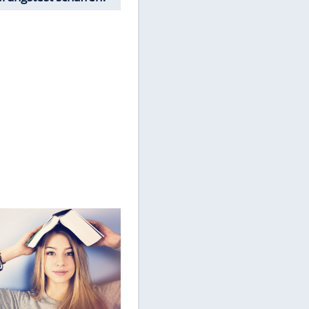
Drittplattformen übermittelt
werden.
Mehr dazu in unseren
Datenschutzhinweisen.
Würdest Du den
Einbürgerungstest schaffen?