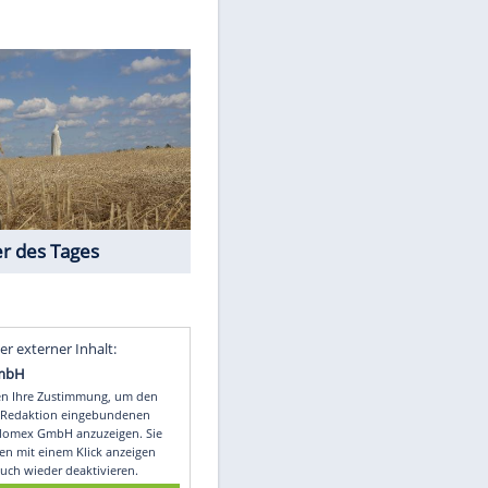
/AP/dpa
)