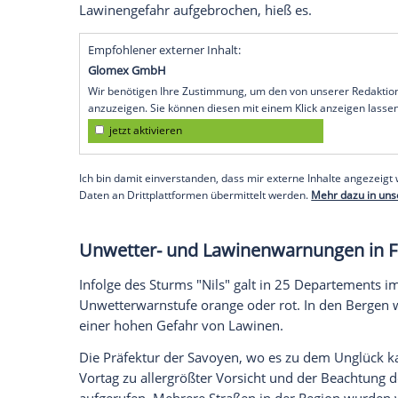
In den Alpen sind insgesamt fünf Winte
Frankreich wurden drei Skifahrer in den 
Personen bei einer Skiwanderung. Abseit
Lawinenunglück mit einem weiteren Tote
Die drei Verunglückten in den französis
Skifahrern, die in Begleitung eines Skil
den Schneemassen erfasst wurden, teilte d
und Nationalität der Opfer waren zunäch
obligatorische Sicherheitsausrüstung ver
Lawinengefahr aufgebrochen, hieß es.
Empfohlener externer Inhalt:
Glomex GmbH
Wir benötigen Ihre Zustimmung, um den von un
anzuzeigen. Sie können diesen mit einem Klick a