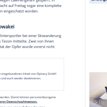
halte angezeigt werden. Damit können personenbezogene
r dazu in unseren Datenschutzhinweisen.
gen in Frankreich
artements im Südwesten Frankreichs weiterhin die
den Bergen warnten die Behörden ausdrücklich vor
m Unglück kam, hatte die Bevölkerung noch am
 Beachtung der Sicherheitsempfehlungen
ion wurden wegen Lawinengefahr gesperrt. In
alt in der Nacht auf Freitag sogar eine komplette
 von Lawinen eingeschätzt worden.