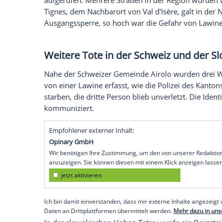
jetzt aktivieren
Ich bin damit einverstanden, dass mir externe In
Daten an Drittplattformen übermittelt werden.
Meh
Unwetter- und Lawinenwarnun
Infolge des Sturms "Nils" galt in 25 Dep
Unwetterwarnstufe orange oder rot. In 
einer hohen Gefahr von Lawinen.
Die Präfektur der Savoyen, wo es zu de
Vortag zu allergrößter Vorsicht und der
aufgerufen. Mehrere Straßen in der Reg
Tignes, dem Nachbarort von Val d'Isère, g
Ausgangssperre, so hoch war die Gefahr