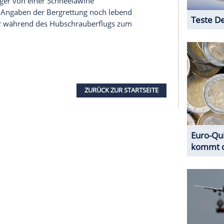
nd der Slowakei
den drei Wintersportler bei einer Skiwanderung
 des Kantons Tessin mitteilte. Zwei von ihnen
t. Die Identität der Opfer wurde vorerst nicht
erer Redaktion eingebundenen Inhalt von Opinary GmbH
nzeigen lassen und auch wieder deaktivieren.
halte angezeigt werden. Damit können personenbezogene
r dazu in unseren Datenschutzhinweisen.