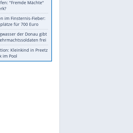
Fremdverschulden
ausgeschlossen
Sprengstoff-Drohne am
Flughafen: "Fremde Mächte"
am Werk?
Spanien im Finsternis-Fieber:
Balkonplätze für 700 Euro
Niedrigwasser der Donau gibt
tote Wehrmachtssoldaten frei
Obduktion: Kleinkind in Preetz
ertrank im Pool