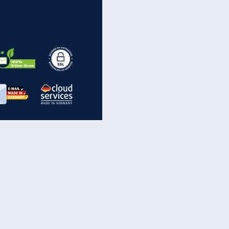
Flugzeuge-Quiz: Erkennst Du
die Maschine?
Live
Krieg in der Ukraine