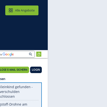
MAIL & CLOUD
Alle Angebote
KOSTENLOSE E-MAIL SICHERN
LOGIN
n
Meistgelesen
Totes Kleinkind gefunden -