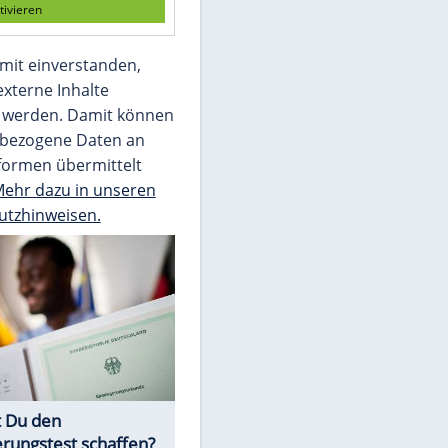
Die Bilder des Tages
Video
Empfohlener externer Inhalt:
Glomex GmbH
Wir benötigen Ihre Zustimmung, um den
von unserer Redaktion eingebundenen
Inhalt von Glomex GmbH anzuzeigen. Sie
können diesen mit einem Klick anzeigen
lassen und auch wieder deaktivieren.
jetzt aktivieren
Ich bin damit einverstanden,
dass mir externe Inhalte
angezeigt werden. Damit können
personenbezogene Daten an