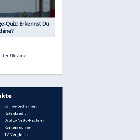
Teste Dein Allgemeinwissen!
EITE
Euro-Quiz: Aus welchem Land
kommt die Münze?