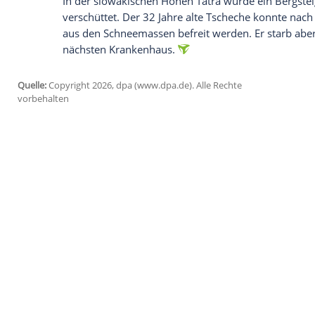
Weitere Tote in der Schweiz u
Nahe der Schweizer Gemeinde Airolo wur
von einer Lawine erfasst, wie die Polizei
starben, die dritte Person blieb unverletz
kommuniziert.
Empfohlener externer Inhalt:
Opinary GmbH
Wir benötigen Ihre Zustimmung, um den von uns
anzuzeigen. Sie können diesen mit einem Klick a
jetzt aktivieren
Ich bin damit einverstanden, dass mir externe In
Daten an Drittplattformen übermittelt werden.
Meh