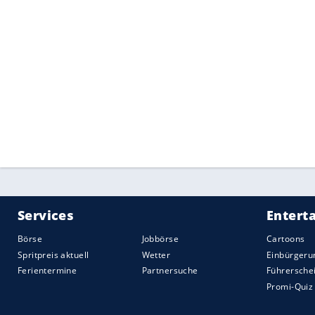
In der slowakischen Hohen Tatra wurde e
verschüttet. Der 32 Jahre alte Tscheche
aus den Schneemassen befreit werden. E
nächsten Krankenhaus.
Quelle:
Copyright 2026, dpa (www.dpa.de). Alle Rechte
vorbehalten