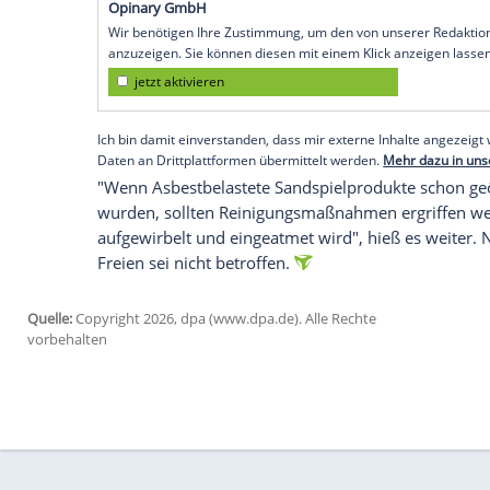
Asbest in Spielsand auch in a
In den vergangenen Monaten war zunäch
in den Niederlanden und Belgien in zah
Es handelte sich um gefärbte Sandspielpr
Deko- und Bastelsand sowie Montessori-S
"Unsere Nachbarländer reagieren bereits
Verbraucherzentrale NRW mit. In Austral
vorübergehend geschlossen worden, um s
reinigen.
Was raten Verbraucherschütze
Die Verbraucherzentrale NRW rät vorsor