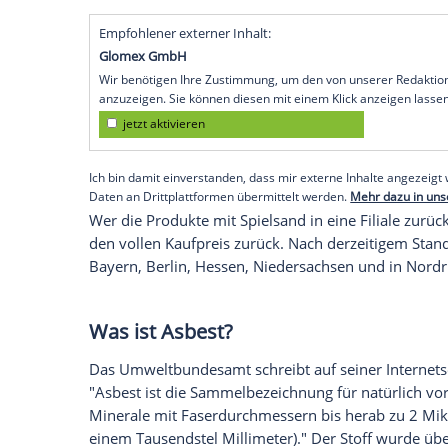
Der Discounter Woolworth und die Kaufh
der Marke Stretcherz aus dem Handel g
verwendete Sand könnte Spuren von Asbe
Maßnahmen, betonten beide Unternehmen
eingeschätzt, hieß es in einer TK Maxx-Mi
Auch die Warenhauskette Hema ruft Spie
mehrere Produkte mit Spiel- und Bastelsa
mindestens einem Röhrchen sei der gefäh
Unternehmen auf dem Portal Lebensmitt
Empfohlener externer Inhalt:
Glomex GmbH
Wir benötigen Ihre Zustimmung, um den von un
anzuzeigen. Sie können diesen mit einem Klick a
jetzt aktivieren