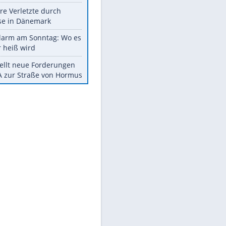
Nato-Staat Bulgarien ein
Aus drei mach viele: Türkei will
neuen Militärpakt erweitern
Mehrere Verletzte durch
Schüsse in Dänemark
Hitzealarm am Sonntag: Wo es
wieder heiß wird
Iran stellt neue Forderungen
an USA zur Straße von Hormus