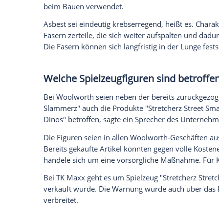
Ich bin damit einverstanden, dass mir externe In
Daten an Drittplattformen übermittelt werden.
Meh
Wer die Produkte mit Spielsand in eine F
den vollen Kaufpreis zurück. Nach derze
Bayern, Berlin, Hessen, Niedersachsen u
Was ist Asbest?
Das Umweltbundesamt schreibt auf seiner 
"Asbest ist die Sammelbezeichnung für na
Minerale mit Faserdurchmessern bis her
einem Tausendstel Millimeter)." Der Sto
beim Bauen verwendet.
Asbest sei eindeutig krebserregend, heißt 