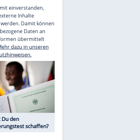
Video
Empfohlener externer Inhalt:
Glomex GmbH
Wir benötigen Ihre Zustimmung, um den
von unserer Redaktion eingebundenen
Inhalt von Glomex GmbH anzuzeigen. Sie
können diesen mit einem Klick anzeigen
lassen und auch wieder deaktivieren.
jetzt aktivieren
Ich bin damit einverstanden,
dass mir externe Inhalte
angezeigt werden. Damit können
personenbezogene Daten an
Drittplattformen übermittelt