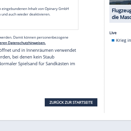
nderen Ländern
st in Australien und Neuseeland und dann auch
lreichen Produkten Asbest nachgewiesen worden.
odukte - etwa Magic Sand, Kinetischer Sand,
andspieltische - aus China.
 mit Verkaufsverboten und Warnungen", teilte die
ien waren einige Schulen und Kindergärten
ie auf mögliche Belastungen zu prüfen und zu
r?
glich davon ab, die aus China stammenden