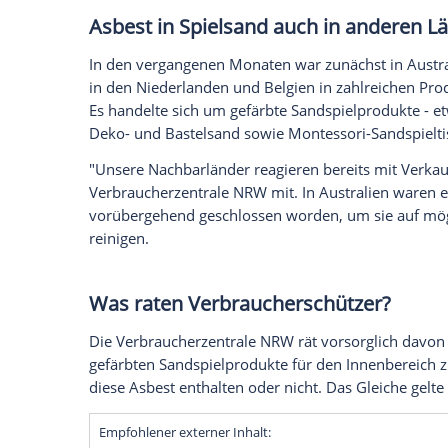
Fasern zerteile, die sich weiter aufspal
Die Fasern können sich langfristig in der
Welche Spielzeugfiguren sind 
Bei Woolworth seien neben der bereits z
Slammerz" auch die Produkte "Stretcherz
Dinos" betroffen, sagte ein Sprecher d
Die Figuren seien in allen Woolworth-
Bereits gekaufte Artikel könnten gegen 
handele sich um eine vorsorgliche Maßna
Bei TK Maxx geht es um Spielzeug "Stret
verkauft wurde. Die Warnung wurde auch
verbreitet.