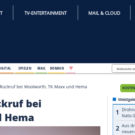
INTERNET
TV-ENTERTAINMENT
♥
IFESTYLE
DIGITAL
SPIELEN
MAIL
DOMAIN
 Spielzeug? Rückruf bei Woolworth, TK Maxx und Hema
? Rückruf bei