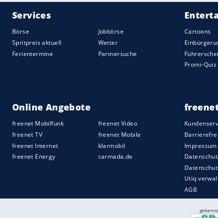
gefärbten Sandspielprodukte für den Inne
diese Asbest enthalten oder nicht. Das G
Empfohlener externer Inhalt:
Opinary GmbH
Wir benötigen Ihre Zustimmung, um den von uns
anzuzeigen. Sie können diesen mit einem Klick a
jetzt aktivieren
Ich bin damit einverstanden, dass mir externe In
Daten an Drittplattformen übermittelt werden.
Meh
"Wenn Asbestbelastete Sandspielproduk
wurden, sollten Reinigungsmaßnahmen er
aufgewirbelt und eingeatmet wird", hieß
Freien sei nicht betroffen.