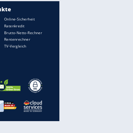
Flugzeuge-Quiz: Erkennst Du
die Maschine?
Live
Krieg in der Ukraine