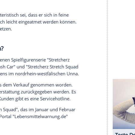
halte angezeigt werden. Damit können personenbezogene
r dazu in unseren Datenschutzhinweisen.
iliale zurückbringe, erhalte auch ohne Kassenbon
itigem Stand sei der Sand in Baden-Württemberg,
nd in Nordrhein-Westfalen vertrieben worden.
Internetseite über den gefährlichen Stoff:
türlich vorkommende, faserartige silikatische
ab zu 2 Mikrometern (1 Mikrometer entspricht
ff wurde über Jahrzehnte in sehr großen Mengen
es. Charakteristisch sei, dass er sich in feine