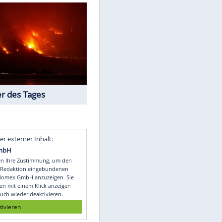
ow/dpa
bild)
Die Bilder des Tages