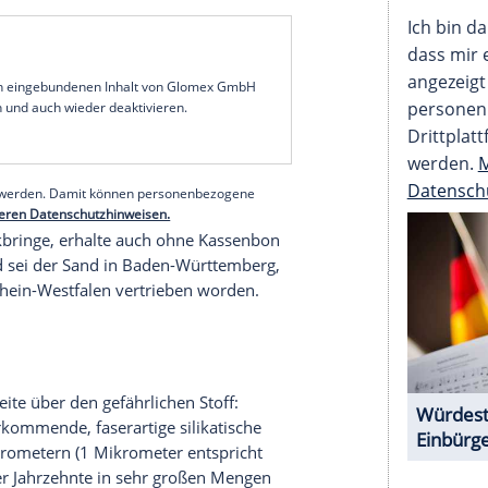
auskette TK Maxx haben bundesweit Spielfiguren
enommen. Der Grund: Der in den Spielzeugen
st enthalten. Es handele sich um vorsorgliche
. Das Gesamtrisiko werde als gering
tteilung.
lzeug wegen Asbestgefahr zurück: Betroffen sind
nd, der in den Filialen verkauft worden war. In
rliche Stoff nachgewiesen worden, teilte das
elwarnung.de mit.
serer Redaktion eingebundenen Inhalt von Glomex GmbH
nzeigen lassen und auch wieder deaktivieren.