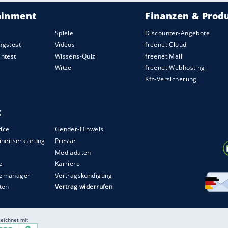
nbereich zu verwenden, bis sicher geklärt ist, ob
leiche gelte für Deko-Sand für Erwachsene.
erer Redaktion eingebundenen Inhalt von Opinary GmbH
nzeigen lassen und auch wieder deaktivieren.
halte angezeigt werden. Damit können personenbezogene
r dazu in unseren Datenschutzhinweisen.
te schon geöffnet und in Innenräumen verwendet
griffen werden, bei denen kein Staub
 es weiter. Normaler Spielsand für Sandkästen im