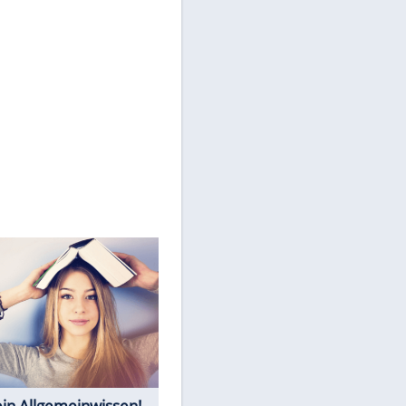
werden.
Mehr dazu in unseren
Datenschutzhinweisen.
Würdest Du den
Einbürgerungstest schaffen?