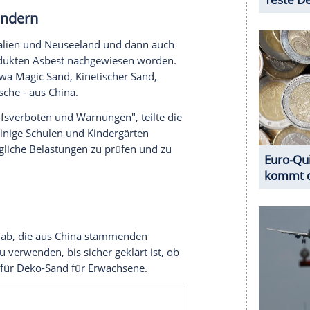
ten und dadurch leicht eingeatmet werden können.
 Lunge festsetzen.
betroffen?
urückgezogenen Spielfigurenserie "Stretcherz
 Street Smash Car" und "Stretcherz Stretch Squad
es Unternehmens im nordrhein-westfälischen Unna.
Geschäften aus dem Verkauf genommen worden.
volle Kostenerstattung zurückgegeben werden. Es
hme. Für Kunden gibt es eine Servicehotline.
cherz Stretch Squad", das im Januar und Februar
 über das Portal "Lebensmittelwarnung.de"