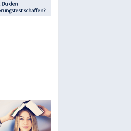
angezeigt werden. Damit können
personenbezogene Daten an
Drittplattformen übermittelt
werden.
Mehr dazu in unseren
Datenschutzhinweisen.
Würdest Du den
Einbürgerungstest schaffen?