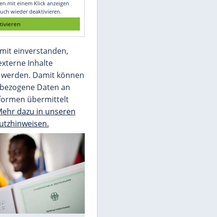
Die Bilder des Tages
Video
Empfohlener externer Inhalt:
Glomex GmbH
Wir benötigen Ihre Zustimmung, um den
von unserer Redaktion eingebundenen
Inhalt von Glomex GmbH anzuzeigen. Sie
können diesen mit einem Klick anzeigen
lassen und auch wieder deaktivieren.
jetzt aktivieren
Ich bin damit einverstanden,
dass mir externe Inhalte