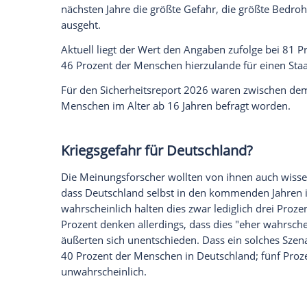
Ich bin damit einverstanden, dass mir externe In
Daten an Drittplattformen übermittelt werden.
Meh
Dass die USA militärische Hilfe leisten 
angegriffen würde, glaubt laut Umfrage n
Deutschland. 35 Prozent glauben das nich
unentschieden.
Russland vor USA und China
Die größte Gefahr für den Frieden in de
Deutschland weiterhin von Russland aus. 
Ukraine im Februar 2022 zählen bei der 
Prozent und 82 Prozent der Teilnehmer 
nächsten Jahre die größte Gefahr, die gr
ausgeht.