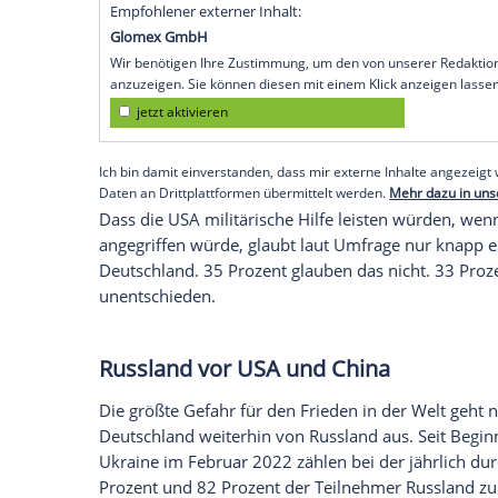
Der Blick der deutschen Bevölkerung auf
- und zwar nicht positiv. Das zeigen die
das Allensbach-Institut im Auftrag des 
Auf die Frage, von welchen Ländern in 
den Weltfrieden ausgehe, nannten im Janua
USA. Zum Vergleich: Als die Meinungsforsc
waren es 46 Prozent. 2024 sah lediglich 
eine Bedrohung für den Frieden durch d
Empfohlener externer Inhalt:
Glomex GmbH
Wir benötigen Ihre Zustimmung, um den von un
anzuzeigen. Sie können diesen mit einem Klick a
jetzt aktivieren