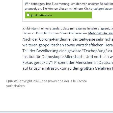
Befragten äußerten sich zu dieser Frage
Terrorgefahr steht nicht mehr
Die Ergebnisse der Umfrage zeigen auch, 
durch Terroranschläge bedroht fühlen wie
noch 42 Prozent, so fühlen sich aktuell 
persönlich bedroht.
Mehr Fokus auf innere Sicherh
Dass Fragen der inneren Sicherheit insge
Stellenwert haben als für die Vorgänger
Prozent der Menschen in Deutschland. 4
Prozent meinen, dass dieses vor allem 