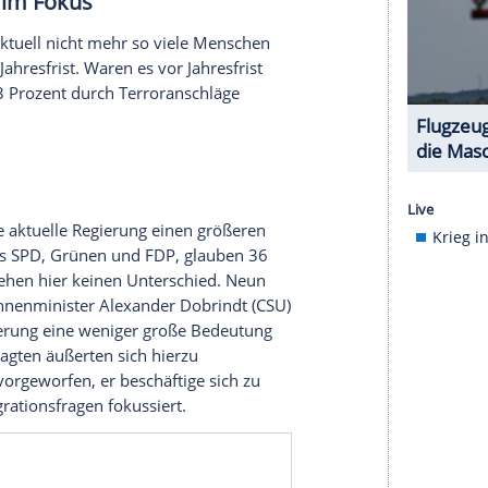
ht nachgedacht
ufolge bereits darüber nachgedacht, in einem
erauszufinden, wie groß der Anteil der
chen Kriegsbeteiligung flüchten würde, hat das
h sagte jemand: "Wenn Deutschland in einen Krieg
erlassen." Wie ist das bei Ihnen: Würden Sie in
nken, Deutschland zu verlassen, oder käme das
r bleiben wollen
nt) antworteten demnach, für sie käme es nicht
eder Vierte (24 Prozent) gab an, in einem solchen
Prozent der Bevölkerung hat laut Umfrage bereits
all Deutschland zu verlassen. 13 Prozent der