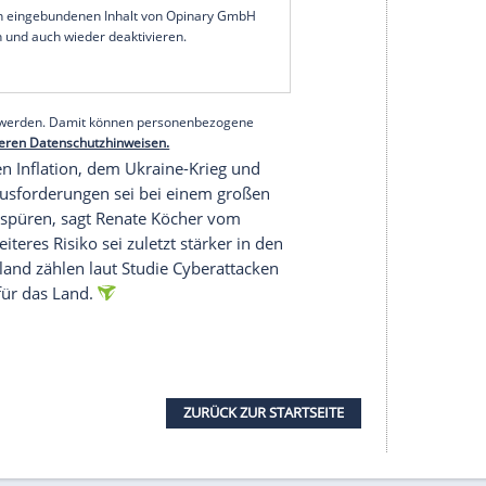
 unentschieden.
 so stark im Fokus
dass sich aktuell nicht mehr so viele Menschen
 noch vor Jahresfrist. Waren es vor Jahresfrist
noch rund 33 Prozent durch Terroranschläge
eit?
samt für die aktuelle Regierung einen größeren
regierung aus SPD, Grünen und FDP, glauben 36
4 Prozent sehen hier keinen Unterschied. Neun
von Bundesinnenminister Alexander Dobrindt (CSU)