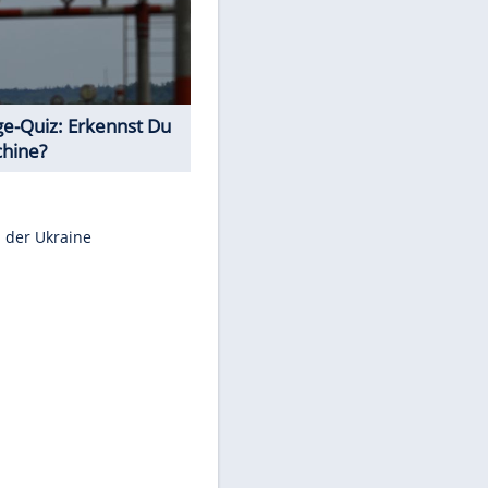
Teste Dein Allgemeinwissen!
Euro-Quiz: Aus welchem Land
kommt die Münze?