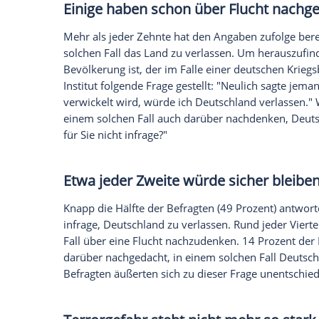
Aktuell liegt der Wert den Angaben zufol
46 Prozent der Menschen hierzulande für 
Für den Sicherheitsreport 2026 waren z
Menschen im Alter ab 16 Jahren befragt
Kriegsgefahr für Deutschland?
Die Meinungsforscher wollten von ihnen a
dass Deutschland selbst in den kommende
wahrscheinlich halten dies zwar lediglic
Prozent denken allerdings, dass dies "ehe
äußerten sich unentschieden. Dass ein so
40 Prozent der Menschen in Deutschland; 
unwahrscheinlich.