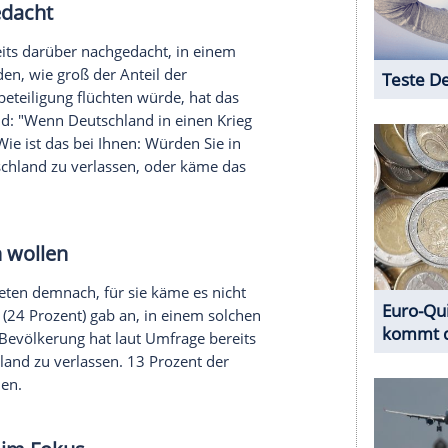
ge bei 81 Prozent. China halten demnach aktuell
einen Staat, der den Weltfrieden gefährdet.
wischen dem 6. und 19. Januar bundesweit 1.077
 worden.
uch wissen, für wie wahrscheinlich sie es halten,
n Jahren in einen Krieg verwickelt wird. Für sehr
h drei Prozent der Bevölkerung. Immerhin 28
r wahrscheinlich" ist. 24 Prozent der Befragten
lches Szenario eher unwahrscheinlich ist, glauben
fünf Prozent halten es sogar für sehr