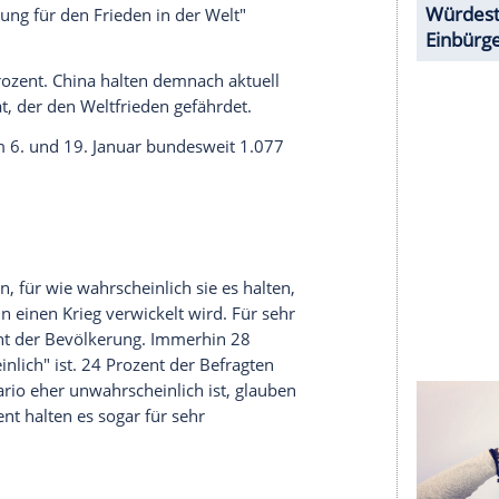
halte angezeigt werden. Damit können personenbezogene
r dazu in unseren Datenschutzhinweisen.
würden, wenn ein europäischer Nato-Staat
ur knapp ein Drittel (32 Prozent) der Menschen in
t. 33 Prozent sind in dieser Frage
r Welt geht nach Einschätzung der Menschen in
Seit Beginn des russischen Angriffskriegs auf die
jährlich durchgeführten Umfrage zwischen 75
Russland zu den Ländern, von denen "in den
ößte Bedrohung für den Frieden in der Welt"