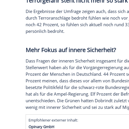
Einige haben schon über Fluc
Mehr als jeder Zehnte hat den Angaben z
solchen Fall das Land zu verlassen. Um h
Bevölkerung ist, der im Falle einer deuts
Institut folgende Frage gestellt: "Neulic
verwickelt wird, würde ich Deutschland v
einem solchen Fall auch darüber nachde
für Sie nicht infrage?"
Etwa jeder Zweite würde siche
Knapp die Hälfte der Befragten (49 Proze
infrage, Deutschland zu verlassen. Rund j
Fall über eine Flucht nachzudenken. 14 
darüber nachgedacht, in einem solchen F