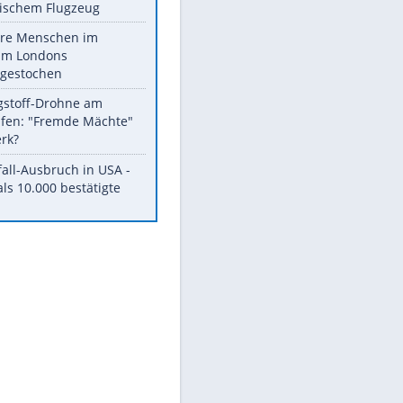
Fremdverschulden
ausgeschlossen
Nato-Sprecher: Drohne nahe
ukrainischem Flugzeug
Mehrere Menschen im
Zentrum Londons
niedergestochen
Sprengstoff-Drohne am
Flughafen: "Fremde Mächte"
am Werk?
Durchfall-Ausbruch in USA -
Mehr als 10.000 bestätigte
Fälle