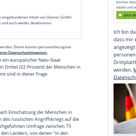
 die USA hat sich seit 2024 grundlegend verändert
 Ergebnisse einer repräsentativen Befragung durch
Centrums für Strategie und Höhere Führung.
den kommenden Jahren wohl die größte Gefahr für
r fast zwei Drittel der Befragten (65 Prozent) die
her die gleiche Frage ein Jahr zuvor stellten,
knapp ein Viertel der Bevölkerung (24 Prozent)
ie USA.
serer Redaktion eingebundenen Inhalt von Glomex GmbH
nzeigen lassen und auch wieder deaktivieren.