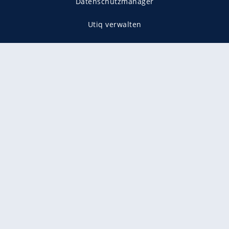
Datenschutzmanager
Utiq verwalten
AGB
Gender-Hinweis
Presse
Mediadaten
Karriere
Vertragskündigung
Vertrag widerrufen
gekennzeichnet mit