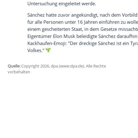
Die spanische Regierung will prüfen lass
Tiktok durch ihre Anwendungen künstlich
Zusammenhang mit der Darstellung von s
Jugendliche begehen. Das kündigte Minis
an.
"Diese Plattformen greifen die psychisc
Söhne und Töchter an. Der Staat darf das 
Giganten muss ein Ende haben", schrieb d
Ministerrat werde noch am Dienstag die S
Untersuchung eingeleitet werde.
Sánchez hatte zuvor angekündigt, nach d
für alle Personen unter 16 Jahren einführ
einem gescheiterten Staat, in dem Gesetz
Eigentümer Elon Musk beleidigte Sánche
Kackhaufen-Emoji: "Der dreckige Sánchez 