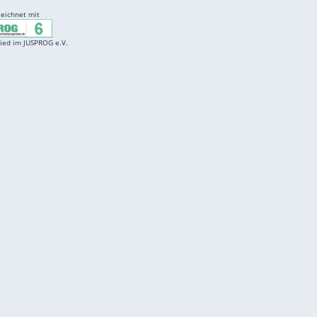
Entertainment
F
Cartoons
Spiele
D
Einbürgerungstest
Videos
f
Führerscheintest
Wissens-Quiz
f
Promi-Quiz
Witze
f
K
freenet
Kundenservice
Gender-Hinweis
Barrierefreiheitserklärung
Presse
Impressum
Mediadaten
Datenschutz
Karriere