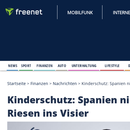
MOBILFUNK
NEWS
SPORT
FINANZEN
AUTO
UNTERHALTUNG
L
Startseite
>
Finanzen
>
Nachrichten
>
Kinderschutz:
Kinderschutz: Spani