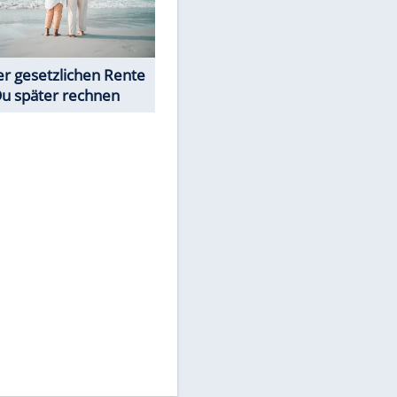
Neue Angebote bei ALDI, Lidl
EITE
& Co.
Rentenrechner