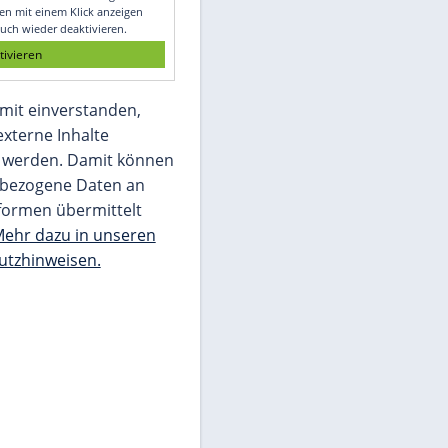
Glomex GmbH
Wir benötigen Ihre Zustimmung, um den
von unserer Redaktion eingebundenen
Inhalt von Glomex GmbH anzuzeigen. Sie
können diesen mit einem Klick anzeigen
lassen und auch wieder deaktivieren.
jetzt aktivieren
Ich bin damit einverstanden,
dass mir externe Inhalte
angezeigt werden. Damit können
personenbezogene Daten an
Drittplattformen übermittelt
werden.
Mehr dazu in unseren
Datenschutzhinweisen.