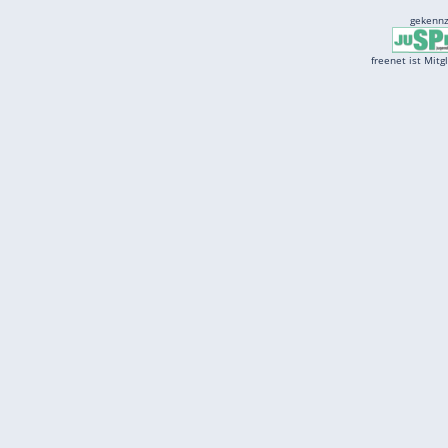
Services
Börse
Jobbörse
Spritpreis aktuell
Wetter
Ferientermine
Partnersuche
Online Angebote
freenet Mobilfunk
freenet Video
freenet TV
freenet Mobile
freenet Internet
klarmobil
freenet Energy
carmada.de