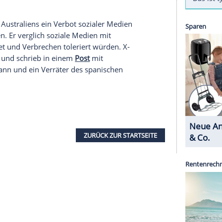
en, ob die Social-Media-Plattformen X, Meta und
er Intelligenz möglicherweise Straftaten im
exualisierter Gewalt gegen Kinder und
terpräsident Pedro Sánchez in einem Beitrag auf X
he Gesundheit, die Würde und die Rechte unserer
nicht zulassen. Die Straflosigkeit der Tech-
er linksgerichtete Regierungschef. Der
taatsanwaltschaft einschalten, damit eine
em Vorbild Australiens ein Verbot sozialer Medien
en zu wollen. Er verglich soziale Medien mit
e missachtet und Verbrechen toleriert würden. X-
z daraufhin und schrieb in einem
Post
mit
ist ein Tyrann und ein Verräter des spanischen