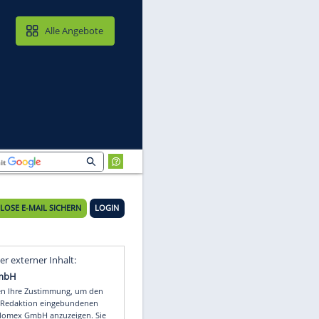
MAIL & CLOUD
Alle Angebote
KOSTENLOSE E-MAIL SICHERN
LOGIN
a-
Video
Empfohlener externer Inhalt: