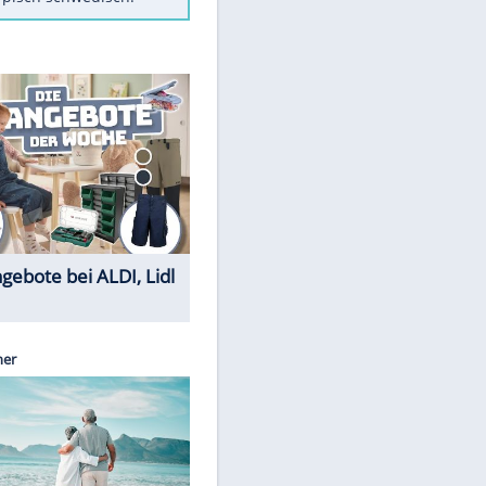
Diese Autos haben uns verlassen
Randale in Dresden: DFB-
Bundesgericht bestätigt Urteil
Mit diesen Tricks wird der Grill
ruckzuck sauber
So nutzt man alte Smartphones
sinnvoll
Das ist typisch schwedisch!
Sparen