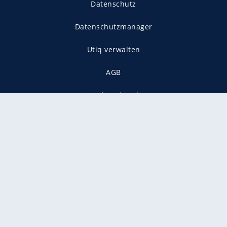
Datenschutz
Datenschutzmanager
Utiq verwalten
AGB
Gender-Hinweis
Presse
Mediadaten
Karriere
Vertragskündigung
Vertrag widerrufen