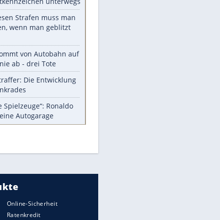
Die größten Mythen über
Medikamente
Berlins Matchwinner Grönning:
"Veränderte Perspektive"
Vorsicht: Diese 17 Dinge hassen
Katzen
Illegales Asphalt-Kartell muss
Mio-Strafe zahlen
Memo-Spiel mit den
meistverkauften Arcade-
Maschinen
Meistgelesen
Millionen Autos mit