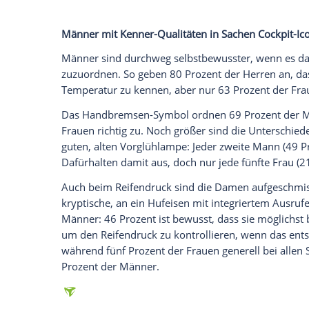
Glomex GmbH
Wir benötigen Ihre Zustimmung, um den von un
anzuzeigen. Sie können diesen mit einem Klick a
jetzt aktivieren
Ich bin damit einverstanden, dass mir externe In
Daten an Drittplattformen übermittelt werden.
Meh
Was so aussieht wie ein Stenozeichen auf
Vorglühlampe – nur jedem Dritten Autohalt
Am unbekanntesten sind die Symbole für
Lenkung (14 Prozent) und Getriebe (neun 
gar kein Cockpit-Symbol zu kennen.
Männer mit Kenner-Qualitäten in Sachen