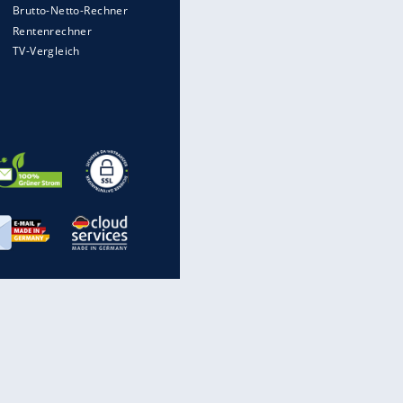
Heimatkennzeichen unterwegs
Mit diesen Strafen muss man
EITE
rechnen, wenn man geblitzt
wird
Auto kommt von Autobahn auf
Bahnlinie ab - drei Tote
Im Zeitraffer: Die Entwicklung
des Lenkrades
„Meine Spielzeuge“: Ronaldo
zeigt seine Autogarage