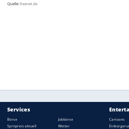
Männer sind durchweg selbstbewusster, 
zuzuordnen. So geben 80 Prozent der Herr
Temperatur zu kennen, aber nur 63 Proz
Das Handbremsen-Symbol ordnen 69 Proz
Frauen richtig zu. Noch größer sind die 
guten, alten Vorglühlampe: Jeder zweite
Dafürhalten damit aus, doch nur jede fün
Auch beim Reifendruck sind die Damen a
kryptische, an ein Hufeisen mit integrie
Männer: 46 Prozent ist bewusst, dass sie 
um den Reifendruck zu kontrollieren, w
während fünf Prozent der Frauen generel
Prozent der Männer.