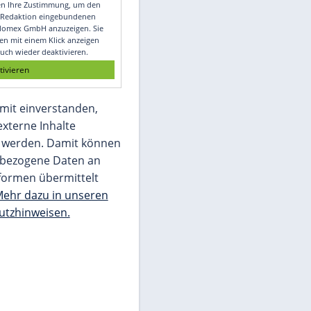
Video
Empfohlener externer Inhalt:
Glomex GmbH
Wir benötigen Ihre Zustimmung, um den
von unserer Redaktion eingebundenen
Inhalt von Glomex GmbH anzuzeigen. Sie
können diesen mit einem Klick anzeigen
lassen und auch wieder deaktivieren.
jetzt aktivieren
Ich bin damit einverstanden,
dass mir externe Inhalte
angezeigt werden. Damit können
personenbezogene Daten an
Drittplattformen übermittelt
werden.
Mehr dazu in unseren