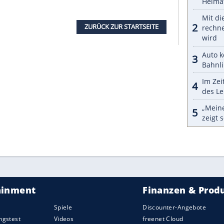
wenn es darum geht, Cockpit-Symbole richtig
en an, das Zeichen für die Kühlmittel-
ent der Frauen.
ent der Männer, aber nur 51 Prozent der
Unterschiede zwischen den Geschlechtern bei der
 Mann (49 Prozent) kennt sich nach eigenem
fte Frau (21 Prozent).
ufgeschmissen: Nur 18 Prozent entschlüsseln das
rtem Ausrufezeichen erinnernde Icon. Anders die
möglichst bald eine Tankstelle ansteuern sollten,
enn das entsprechende Symbol erscheint. Und
l bei allen Symbolen abwinken, tun das nur drei