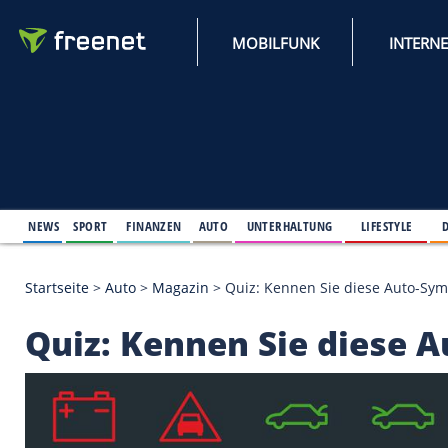
MOBILFUNK
NEWS
SPORT
FINANZEN
AUTO
UNTERHALTUNG
L
Startseite
>
Auto
>
Magazin
>
Quiz: Kennen Sie die
Quiz: Kennen Sie di