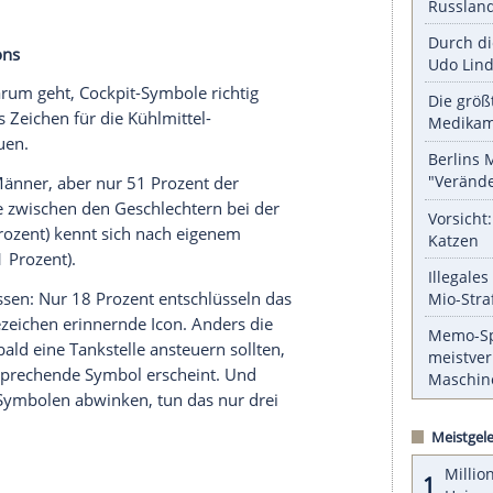
serer Redaktion eingebundenen Inhalt von Glomex GmbH
nzeigen lassen und auch wieder deaktivieren.
halte angezeigt werden. Damit können personenbezogene
r dazu in unseren Datenschutzhinweisen.
 Speed ist das CockpitSymbol für die
er (35 Prozent) ist es vertraut.
 Bremsverschleiß (19 Prozent kennen es),
Prozent). Vier Prozent der Befragten geben zu,
 Cockpit-Icons