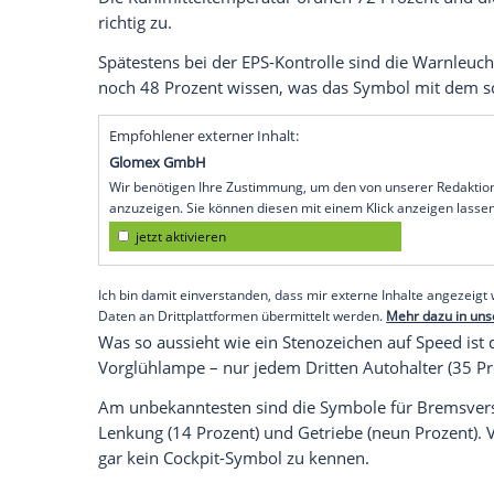
Studie: Autofahrer ratlos bei Cockpit-Sy
Was ist das: Es ist gelb, hat in etwa die
leuchtet grell im Cockpit auf? Genau, es 
der deutschen Autohalter können es richt
hinlänglich bekannt.
Am Treffsichersten sind die Fahrer, wen
Angaben, was das Kännchen mit dem Tro
Die Kühlmitteltemperatur ordnen 72 Pro
richtig zu.
Spätestens bei der EPS-Kontrolle sind d
noch 48 Prozent wissen, was das Symbol
Empfohlener externer Inhalt: