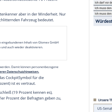
mbolen
 Umrisse der Ukraine, Henkel an drei Seiten und
ist das Zeichen für die Motorkontrolle. 58 Prozent
ig zuordnen. Damit ist diese Kontrolleuchte noch
n es ums Öl geht: 92 Prozent wissen nach eigenen
pfen bedeutet.
zent und die Nebelschlussleuchte 70 Prozent
ie Warnleuchtenkenner aber in der Minderheit. Nur
 mit dem schlitternden Fahrzeug bedeutet.