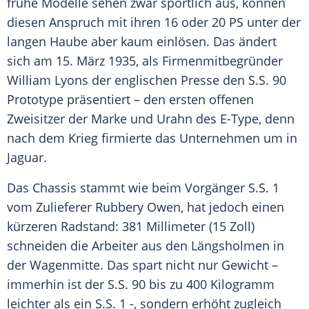
frühe
Modelle
sehen zwar sportlich aus, können
diesen Anspruch mit ihren 16 oder 20 PS unter der
langen
Haube
aber kaum einlösen. Das ändert
sich am 15. März 1935, als Firmenmitbegründer
William Lyons
der englischen Presse den
S.S
. 90
Prototype präsentiert – den ersten offenen
Zweisitzer der Marke und Urahn des E-Type, denn
nach dem Krieg firmierte das Unternehmen um in
Jaguar
.
Das
Chassis
stammt wie beim Vorgänger
S.S
. 1
vom Zulieferer
Rubbery Owen
, hat jedoch einen
kürzeren Radstand: 381 Millimeter (15 Zoll)
schneiden die Arbeiter aus den Längsholmen in
der Wagenmitte. Das spart nicht nur Gewicht –
immerhin ist der
S.S
. 90 bis zu 400 Kilogramm
leichter als ein
S.S
. 1 -, sondern erhöht zugleich