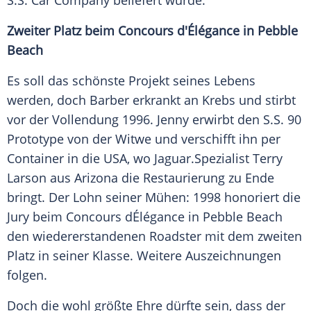
S.S
. Car Company beliefert wurde.
Zweiter Platz beim Concours d'Élégance in
Pebble
Beach
Es soll das schönste Projekt seines Lebens
werden, doch
Barber
erkrankt an Krebs und stirbt
vor der Vollendung 1996.
Jenny
erwirbt den
S.S
. 90
Prototype von der Witwe und verschifft ihn per
Container in die USA, wo
Jaguar
.Spezialist
Terry
Larson
aus Arizona die Restaurierung zu Ende
bringt. Der Lohn seiner Mühen: 1998 honoriert die
Jury beim Concours dÉlégance in
Pebble Beach
den wiedererstandenen
Roadster
mit dem zweiten
Platz in seiner Klasse. Weitere Auszeichnungen
folgen.
Doch die wohl größte Ehre dürfte sein, dass der