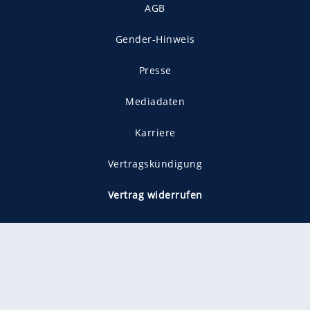
AGB
Gender-Hinweis
Presse
Mediadaten
Karriere
Vertragskündigung
Vertrag widerrufen
gekennzeichnet mit
freenet ist Mitglied im JUSPROG e.V.