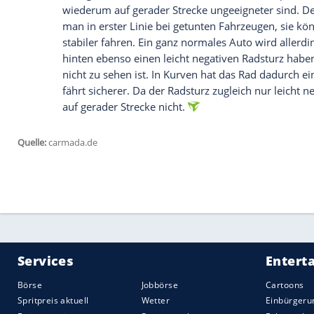
Ein negativer
Radsturz
hat auch Vorteile
Kleine Abweichungen vom idealen
Radst
Radsturz
ins Positive oder Negative abwe
der Fahrer möglicherweise die Kontrolle 
das nicht, dass ein positiver oder negati
auf die Situation sowie das Ausmaß an. S
Fahrbahn
perfekt. Wer damit jedoch viele 
Zentrifugalkraft den
Reifen
nach und nac
Ein negativer
Radsturz
hingegen kann in
die Kurvenlage wird besser. Allerdings s
sehr guten
Kurvenverhalten
durch einen 
wiederum auf gerader Strecke ungeeignet
man in erster Linie bei getunten
Fahrzeu
stabiler fahren. Ein ganz normales Auto w