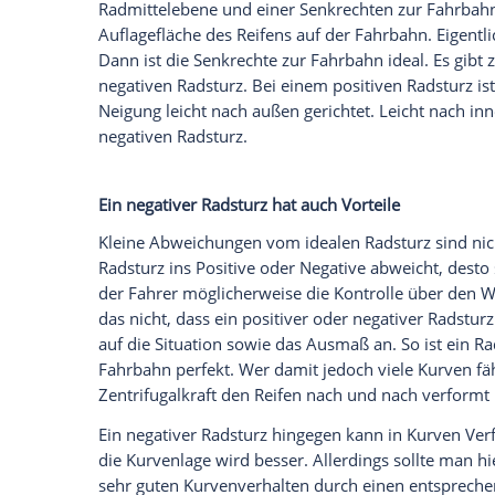
auf das Fahrverhalten und damit auch auf
Was macht den
Radsturz
positiv oder neg
Manche
Begriffe
hört man beim Auto zwar
wissen dann die wenigsten Autofahrer. I
sollten die Nutzer im
Fuhrpark
durchaus 
Sturz leistet durchaus einen wichtigen Be
Konkret bezeichnet man als Radsturz
de
Radmittelebene und einer Senkrechten z
Auflagefläche
des
Reifens
auf der
Fahrba
Dann ist die
Senkrechte
zur
Fahrbahn
ide
negativen
Radsturz
. Bei einem positiven
Neigung
leicht nach außen gerichtet. Lei
negativen
Radsturz
.