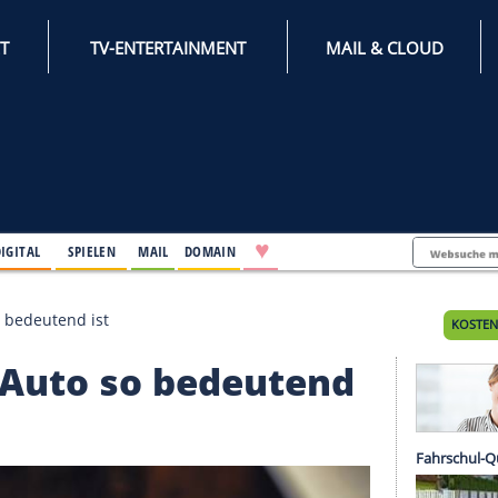
INTERNET
TV-ENTERTAINMENT
♥
IFESTYLE
DIGITAL
SPIELEN
MAIL
DOMAIN
am Auto so bedeutend ist
 am Auto so bedeute