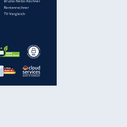
EITE
inanzen & Produkte
iscounter-Angebote
Online-Sicherheit
reenet Cloud
Ratenkredit