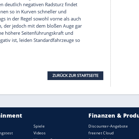
urz
sind nicht schlimm. Doch je stärker der
icht, desto schlechter wird der
Grip
. Somit kann
über den Wagen verlieren. Allerdings bedeutet
ver
Radsturz
automatisch schlecht wäre. Es kommt
o ist ein
Radsturz
von null zwar bei gerader
Kurven fährt, wird feststellen, dass die
h verformt und der
Verschleiß
steigt.
 Kurven
Verformung
und
Verschleiß
eindämmen,
ollte man hier bedenken, dass Räder mit einem
entsprechend starken negativen
Radsturz
er sind. Den deutlich negativen
Radsturz
findet
gen
, sie können so in Kurven schneller und
ird allerdings in der Regel sowohl vorne als auch