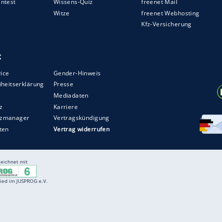
sturz
haben, der jedoch mit dem bloßen Auge gar
d dadurch eine höhere Seitenführungskraft und
ur leicht negativ ist, leiden Standardfahrzeuge so
ZURÜCK ZUR STARTS
Entertainment
F
Cartoons
Spiele
D
Einbürgerungstest
Videos
f