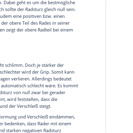
 die Sicherheit.
ativ?
 immer wieder, aber was genau dahinter steckt,
n diese
Kategorie
fällt auch der
Radsturz
. Dabei
etwas besser darüber
Bescheid
wissen, denn der
itrag für die
Fahrsicherheit
.
n
Winkel
zwischen der
Neigung
der
ur
Fahrbahn
. Dabei geht es um die bestmögliche
hn
. Eigentlich sollte der
Radsturz
gleich null sein.
al. Es gibt zudem eine positiven bzw. einen
Radsturz
ist der obere Teil des Rades in seiner
cht nach innen zeigt der obere Radteil bei einem