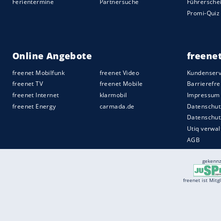
hinten ebenso einen leicht negativen
Rad
nicht zu sehen ist. In Kurven hat das Ra
fährt sicherer. Da der
Radsturz
zugleich n
auf gerader Strecke nicht.
Quelle:
carmada.de
Services
Börse
Jobbörse
Spritpreis aktuell
Wetter