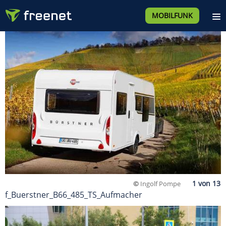
MOBILFUNK
©
Ingolf Pompe
f_Buerstner_B66_485_TS_Aufmacher