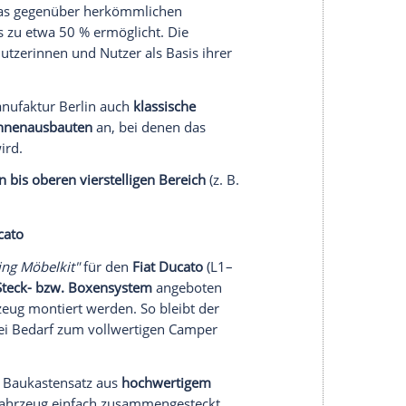
 wie Küchenrollenhalter und Gewürzregal.
e
Duschkabinenlösung inklusive Heißwasserboiler
t ist dieses Badmodul jedoch ausschließlich im
 und nicht als einzelner Möbelbausatz.
ischen ca. 2.000 bis 5.000 Euro, Hängeschrank:
ca. 20.000Euro.
 Ausbauten mit modularer DIY‑Komponente
die Campermanufaktur Berlin. Das Unternehmen
an, die sich direkt in Kastenwagen mit Stehhöhe
 Transit, Peugeot Boxer oder baugleichen
sind
für den Selbstausbau konzipiert
, sodass kein
u notwendig ist – Nutzerinnen und Nutzer können
nd die Möbel selbst im Fahrzeug einbauen.
belmodule
und mehr als
30 realisierbare