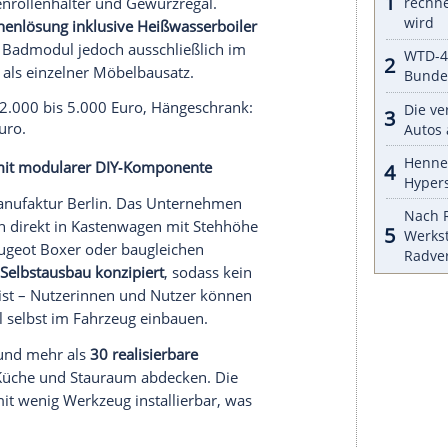
 Sitz- und Schlafplätze. Das Querbett misst 1.800 ×
nge mit Bettverbreiterung möglich.
elbausatz ab 12.255 Euro.
äche auf 1.800 × 1.450 mm (optional 1.970 mm
ro, Möbelbausatz ab 11.540 Euro.
giges Querbett mit 2.000 × 1.800 mm.
elbausatz ab 13.600 Euro.
r einen sofort nutzbaren Camper nötig ist:
d Türen, Innenraumverkleidung mit Teppich,
C-Belag, das Schnierle-Sitzsystem, vollständige
thium, 230 V-Anschluss, 150 WP Solaranlage),
ienen zur Möbelmontage, die System-Modulmöbel
ntage sowie die abschließende TÜV-Abnahme.
r modulare Aufbau mit kombinierbaren Küchen-,