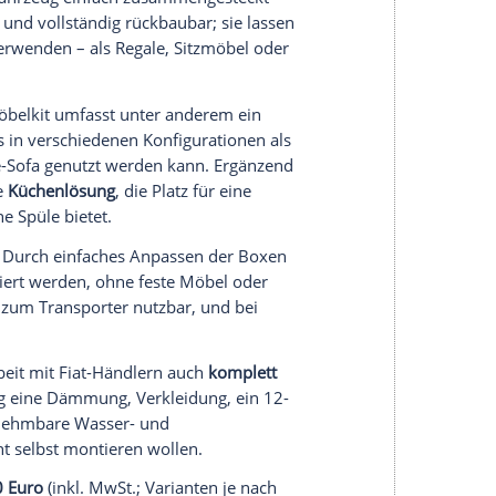
fen, Sitzen, Küche und Stauraum abdecken. Die
ängig
und mit wenig Werkzeug installierbar, was
ert.
Multiplex
, das gegenüber herkömmlichen
nis von bis zu etwa 50 % ermöglicht. Die
en, den Nutzerinnen und Nutzer als Basis ihrer
en.
e Campermanufaktur Berlin auch
klassische
 komplette Innenausbauten
an, bei denen das
usgebaut wird.
 im
mittleren bis oberen vierstelligen Bereich
(z. B.
zmodule).
für den Ducato