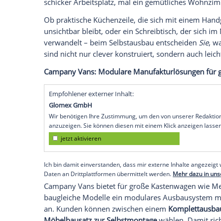
Wer an modulare Camping-Ausbauten denk
Klasse oder Familienvans. Doch die wahr
Transportern.
Fiat Ducato, Peugeot Boxe
TGE
– diese Fahrzeuge waren lange nicht
unhandlich. Doch das ändert sich.
Seit einigen Jahren drängen immer mehr 
Modulare Systeme, die sich nachrüsten 
zu müssen. Der Clou? Sie passen sich an 
einen Wochenendtrip planen oder wochen
schicker Arbeitsplatz, mal ein gemütlic
Ob praktische Küchenzeile, die sich mit e
unsichtbar bleibt, oder ein Schreibtisch,
verwandelt – beim Selbstausbau entsch
sind nicht nur clever konstruiert, sonde