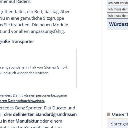
t, hat meist die Klassiker vor Augen: VW T6, V-
e Revolution passiert gerade bei den großen
r, Citroën Jumper, Mercedes Sprinter oder MAN
 im Fokus der Selbstausbau-Fans. Zu groß, zu
Hersteller mit cleveren Lösungen auf den Markt.
lassen, ohne gleich das ganze Fahrzeug umbauen
– je nachdem, ob Sie gerade zur Arbeit fahren,
lang unterwegs sind. Mal ist der Innenraum ein
hes Wohnzimmer auf Rädern.
inem Handgriff entfaltet, ein Bett, das tagsüber
 der sich im Nu in eine gemütliche Sitzgruppe
eiden
Sie
, was Sie brauchen. Die neuen Module
rn auch leicht und vor allem anpassungsfähig.