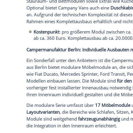
Das
System 125
bietet zwei bis sechs
1.250 mm, optional sind 1.970 mm Lä
Komplettausbau ab 20.650 Euro, Möb
Beim
System 145
wächst die Liegefl
Länge). Komplettausbau ab 19.950 Eu
Das
System 200
setzt auf ein großzü
Komplettausbau ab 22.650 Euro, Möb
Der Komplettausbau umfasst alles, was fü
Isolierung von Boden, Wänden, Decke un
Bodenplatte mit individuell wählbarem PV
Elektroanlage (Bordbatterie AGM oder Li
dimmbare LED-Beleuchtung, Airlinesch
nach Wahl, die professionelle Möbelmo
Allen Modul-Varianten gemeinsam ist de