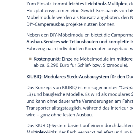
Stauraum- und Bettmodulen sowie Extras
Optional bietet Campany Vans auch ein
an. Aufgrund der technischen Komplexitä
Rahmen eines Komplettausbaus erhältlich
Kostenpunkt
: pro größerem Modul zw
ab ca. 360 Euro. Komplettausbau ab 
Campermanufaktur Berlin: Individuelle
Ein Sonderfall unter den Anbietern ist 
aus Berlin bietet modulare Möbelmodule 
wie Fiat Ducato, Mercedes Sprinter, Ford
Modellen einbauen lassen. Die Module 
vorheriger fest installierter Innenausba
ihren Innenraum individuell gestalten u
Die modulare Serie umfasst über
17 Mö