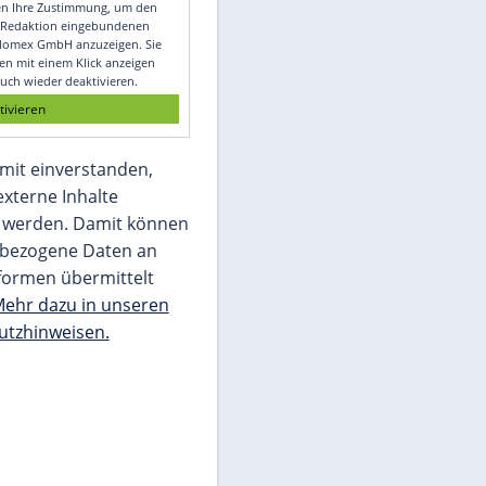
Video
Empfohlener externer Inhalt:
Glomex GmbH
Wir benötigen Ihre Zustimmung, um den
von unserer Redaktion eingebundenen
Inhalt von Glomex GmbH anzuzeigen. Sie
können diesen mit einem Klick anzeigen
lassen und auch wieder deaktivieren.
jetzt aktivieren
Ich bin damit einverstanden,
dass mir externe Inhalte
angezeigt werden. Damit können
personenbezogene Daten an
Drittplattformen übermittelt
werden.
Mehr dazu in unseren