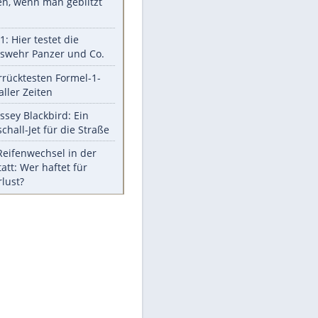
Aufruhr!
Was bei der Vogelfütterung
wirklich sinnvoll ist
Die schlimmsten Bad Boys der
Sportwelt
Im Zeitraffer: Die Entwicklung
des Lenkrades
So sollte man Ohren auf keinen
Fall reinigen
Experten-Tipps: Sicherheit im
Internet
Meistgelesen
Mit diesen Strafen muss man