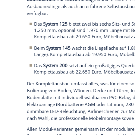
Campany Vans: Modulare Manufakturlösu
Empfohlener externer Inhalt:
Glomex GmbH
Wir benötigen Ihre Zustimmung, um den von un
anzuzeigen. Sie können diesen mit einem Klick a
jetzt aktivieren
Ich bin damit einverstanden, dass mir externe In
Daten an Drittplattformen übermittelt werden.
Meh
Campany Vans bietet für große Kastenwa
baugleiche Modelle ein modulares Ausb
an. Kunden können zwischen einem
Komp
Möbelbausatz zur Selbstmontage
wählen.
Ausbauneulinge als auch an erfahrene S
verfügbar: