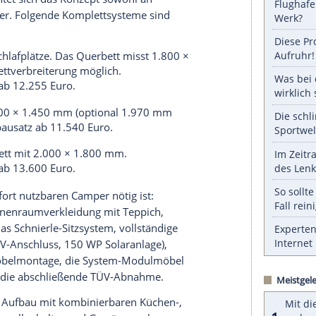
ngen für große Transporter
serer Redaktion eingebundenen Inhalt von Glomex GmbH
nzeigen lassen und auch wieder deaktivieren.
halte angezeigt werden. Damit können personenbezogene
r dazu in unseren Datenschutzhinweisen.
gen wie Mercedes-Benz Sprinter, Fiat Ducato und
ausystem mit
drei definierten Standardgrundrissen
lettausbau in der Manufaktur
oder einem
 Damit richtet sich das Konzept sowohl an
elbstausbauer. Folgende Komplettsysteme sind